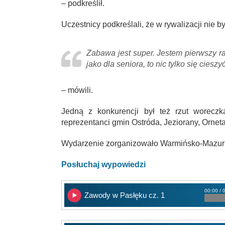
– podkreślił.
Uczestnicy podkreślali, że w rywalizacji nie 
Zabawa jest super. Jestem pierwszy r
jako dla seniora, to nic tylko się ciesz
– mówili.
Jedną z konkurencji był też rzut woreczk
reprezentanci gmin Ostróda, Jeziorany, Orneta
Wydarzenie zorganizowało Warmińsko-Mazurs
Posłuchaj wypowiedzi
00:00 / 
Zawody w Pasłęku cz. 1