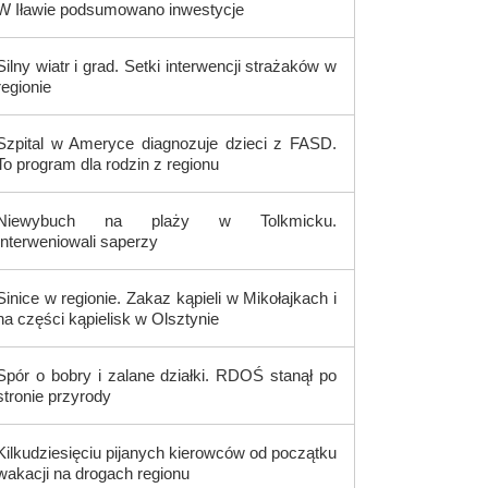
W Iławie podsumowano inwestycje
Silny wiatr i grad. Setki interwencji strażaków w
regionie
Szpital w Ameryce diagnozuje dzieci z FASD.
To program dla rodzin z regionu
Niewybuch na plaży w Tolkmicku.
Interweniowali saperzy
Sinice w regionie. Zakaz kąpieli w Mikołajkach i
na części kąpielisk w Olsztynie
Spór o bobry i zalane działki. RDOŚ stanął po
stronie przyrody
Kilkudziesięciu pijanych kierowców od początku
wakacji na drogach regionu