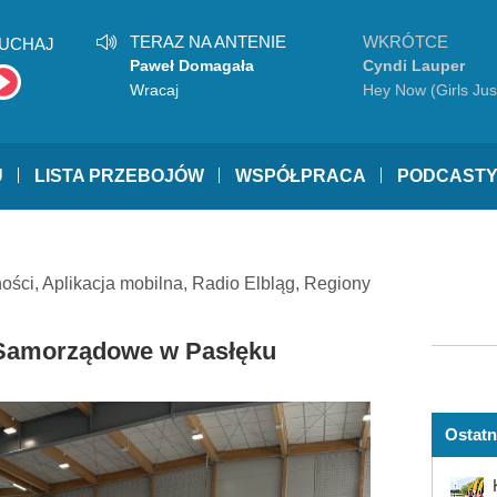
TERAZ NA ANTENIE
WKRÓTCE
UCHAJ
Paweł Domagała
Cyndi Lauper
Wracaj
Hey Now (Girls Jus
To Have Fun)
U
LISTA PRZEBOJÓW
WSPÓŁPRACA
PODCAST
ności
,
Aplikacja mobilna
,
Radio Elbląg
,
Regiony
 Samorządowe w Pasłęku
Ostatn