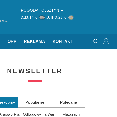
POGODA
OLSZTYN
DZIŚ:
17 °C
JUTRO:
21 °C
t Want
Y
OPP
REKLAMA
KONTAKT
NEWSLETTER
ie wpisy
Popularne
Polecane
Krajowy Plan Odbudowy na Warmii i Mazurach.