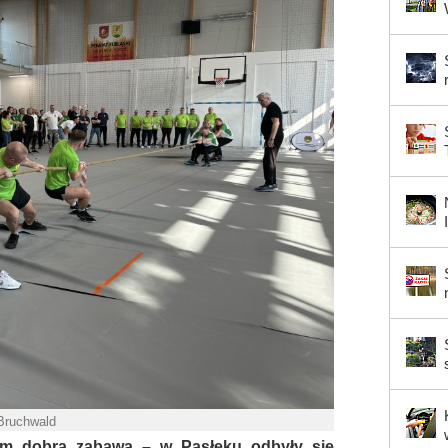
 Bruchwald
tkim dobra zabawa – w Pasłęku odbyły się