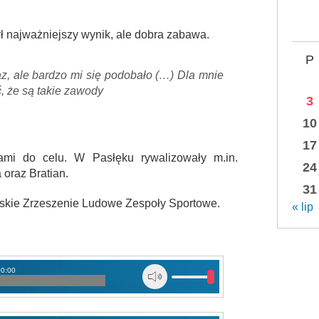
był najważniejszy wynik, ale dobra zabawa.
P
az, ale bardzo mi się podobało (…) Dla mnie
yć, że są takie zawody
3
10
17
ami do celu. W Pasłęku rywalizowały m.in.
24
 oraz Bratian.
31
kie Zrzeszenie Ludowe Zespoły Sportowe.
« lip
00:00