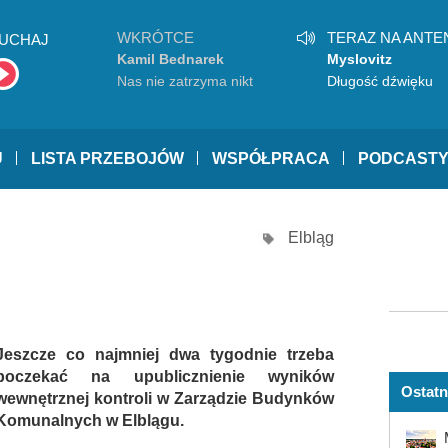
WKRÓTCE
TERAZ NA ANTE
UCHAJ
Kamil Bednarek
Myslovitz
Nas nie zatrzyma nikt
Długość dźwięku
samotności
U
LISTA PRZEBOJÓW
WSPÓŁPRACA
PODCAST
Elbląg
Jeszcze co najmniej dwa tygodnie trzeba
poczekać na upublicznienie wyników
Ostatn
wewnętrznej kontroli w Zarządzie Budynków
Komunalnych w Elblągu.