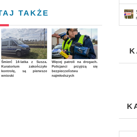
TAJ TAKŻE
K
Śmierć 14-latka z Susza.
Więcej patroli na drogach.
Kuratorium zakończyło
Policjanci przyjrzą się
kontrolę, są pierwsze
bezpieczeństwu
wnioski
najmłodszych
K