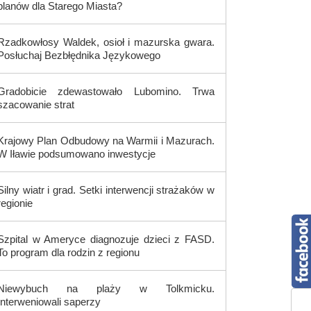
planów dla Starego Miasta?
Rzadkowłosy Waldek, osioł i mazurska gwara.
Posłuchaj Bezbłędnika Językowego
Gradobicie zdewastowało Lubomino. Trwa
szacowanie strat
Krajowy Plan Odbudowy na Warmii i Mazurach.
W Iławie podsumowano inwestycje
Silny wiatr i grad. Setki interwencji strażaków w
regionie
Szpital w Ameryce diagnozuje dzieci z FASD.
To program dla rodzin z regionu
Niewybuch na plaży w Tolkmicku.
Interweniowali saperzy