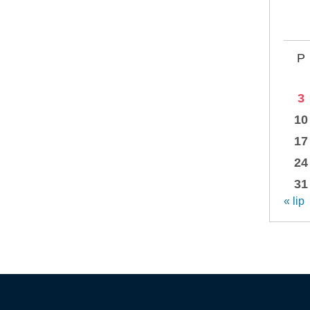
P
3
10
17
24
31
« lip