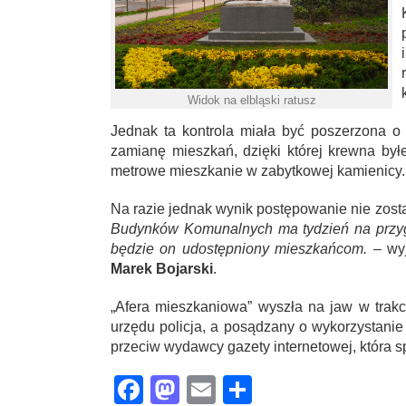
Widok na elbląski ratusz
Jednak ta kontrola miała być poszerzona o
zamianę mieszkań, dzięki której krewna by
metrowe mieszkanie w zabytkowej kamienicy.
Na razie jednak wynik postępowanie nie zost
Budynków Komunalnych ma tydzień na przyg
będzie on udostępniony mieszkańcom.
– wyj
Marek Bojarski
.
„Afera mieszkaniowa” wyszła na jaw w trakc
urzędu policja, a posądzany o wykorzystanie 
przeciw wydawcy gazety internetowej, która 
Facebook
Mastodon
Email
Share