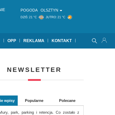
NIE
POGODA
OLSZTYN
DZIŚ:
21 °C
JUTRO:
21 °C
Y
OPP
REKLAMA
KONTAKT
NEWSLETTER
ie wpisy
Popularne
Polecane
Mury, park, parking i retencja. Co zostało z