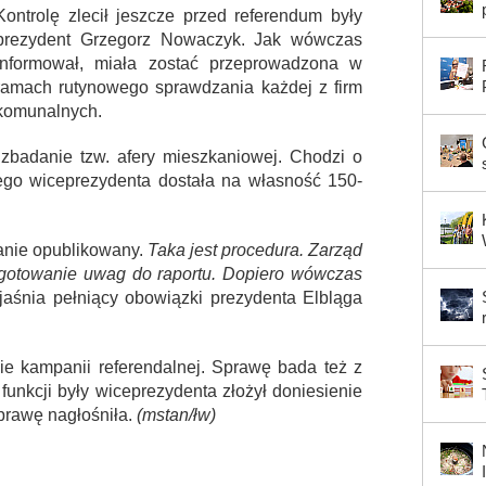
Kontrolę zlecił jeszcze przed referendum były
prezydent Grzegorz Nowaczyk. Jak wówczas
informował, miała zostać przeprowadzona w
ramach rutynowego sprawdzania każdej z firm
komunalnych.
 zbadanie tzw. afery mieszkaniowej. Chodzi o
łego wiceprezydenta dostała na własność 150-
anie opublikowany.
Taka jest procedura. Zarząd
otowanie uwag do raportu. Dopiero wówczas
aśnia pełniący obowiązki prezydenta Elbląga
ie kampanii referendalnej. Sprawę bada też z
funkcji były wiceprezydenta złożył doniesienie
sprawę nagłośniła.
(mstan/łw)