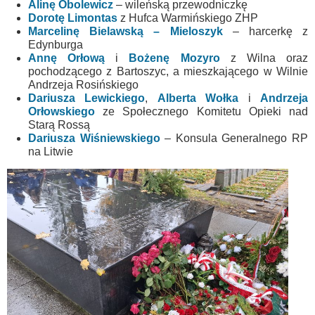
Alinę Obolewicz
– wileńską przewodniczkę
Dorotę Limontas
z Hufca Warmińskiego ZHP
Marcelinę Bielawską
– Mieloszyk
– harcerkę z
Edynburga
Annę Orłową
i
Bożenę Mozyro
z Wilna oraz
pochodzącego z Bartoszyc, a mieszkającego w Wilnie
Andrzeja Rosińskiego
Dariusza Lewickiego
,
Alberta Wołka
i
Andrzeja
Orłowskiego
ze Społecznego Komitetu Opieki nad
Starą Rossą
Dariusza Wiśniewskiego
– Konsula Generalnego RP
na Litwie