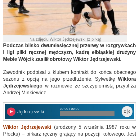
Na zdjęciu Wiktor Jędrzejewski (z piłką)
Podczas blisko dwumiesięcznej przerwy w rozgrywkach
I ligi piłki ręcznej mężczyzn, kadrę elbląskiej drużyny
Meble Wójcik zasilił obrotowy Wiktor Jędrzejewski.
Zawodnik podpisał z klubem kontrakt do końca obecnego
sezonu z opcją na jego przedłużenie. Sylwetkę
Wiktora
Jędrzejewskiego
w rozmowie ze szczypiornistą przybliża
Andrzej Minkiewicz.
00:00 / 00:00
Jędrzejewski
Wiktor Jędrzejewski
(urodzony 5 września 1987 roku w
Płocku) – piłkarz ręczny grający na pozycji kołowego. Jest