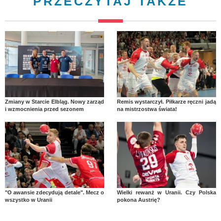
PRZECZYTAJ TAKŻE
Zmiany w Starcie Elbląg. Nowy zarząd
Remis wystarczył. Piłkarze ręczni jadą
i wzmocnienia przed sezonem
na mistrzostwa świata!
"O awansie zdecydują detale". Mecz o
Wielki rewanż w Uranii. Czy Polska
wszystko w Uranii
pokona Austrię?