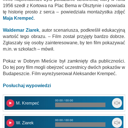
1956 szedł z Kortowa na Plac Bema w Olsztynie i opowiada
tę historię prosto z serca – powiedziała montażystka zdjęć
Maja Krempeć
.
Waldemar Ziarek
, autor scenariusza, podkreślił edukacyjną
wartość tego obrazu. – Film został przyjęty bardzo dobrze.
Zgłaszały się osoby zainteresowane, by ten film pokazywać
m.in. w szkołach – mówił.
Pokaz w Dobrym Mieście był zamknięty dla publiczności.
Do tej pory film mogli obejrzeć uczestnicy dwóch pokazów w
Budapeszcie. Film wyreżyserował Aleksander Krempeć.
Posłuchaj wypowiedzi
00:00 / 00:00
M. Krempeć
00:00 / 00:00
W. Ziarek