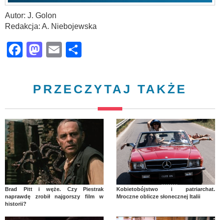
Autor: J. Golon
Redakcja: A. Niebojewska
Facebook
Mastodon
Email
Share
PRZECZYTAJ TAKŻE
Brad Pitt i węże. Czy Piestrak
Kobietobójstwo i patriarchat.
naprawdę zrobił najgorszy film w
Mroczne oblicze słonecznej Italii
historii?