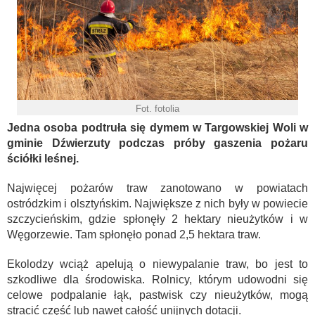
Fot. fotolia
Jedna osoba podtruła się dymem w Targowskiej Woli w
gminie Dźwierzuty podczas próby gaszenia pożaru
ściółki leśnej.
Najwięcej pożarów traw zanotowano w powiatach
ostródzkim i olsztyńskim. Największe z nich były w powiecie
szczycieńskim, gdzie spłonęły 2 hektary nieużytków i w
Węgorzewie. Tam spłonęło ponad 2,5 hektara traw.
Ekolodzy wciąż apelują o niewypalanie traw, bo jest to
szkodliwe dla środowiska. Rolnicy, którym udowodni się
celowe podpalanie łąk, pastwisk czy nieużytków, mogą
stracić część lub nawet całość unijnych dotacji.