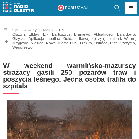
POSŁUCHAJ
Opublikowany 8 kwietnia 2019
Olsztyn
,
Elbląg
,
Ełk
,
Bartoszyce
,
Braniewo
,
Aktualności
,
Działdowo
,
Giżycko
,
Aplikacja mobilna
,
Gołdap
,
Iława
,
Kętrzyn
,
Lidzbark Warm.
,
Mrągowo
,
Nidzica
,
Nowe Miasto Lub.
,
Olecko
,
Ostróda
,
Pisz
,
Szczytno
,
Węgorzewo
W weekend warmińsko-mazurscy
strażacy gasili 250 pożarów traw i
poszycia leśnego. Jedna osoba trafiła do
szpitala