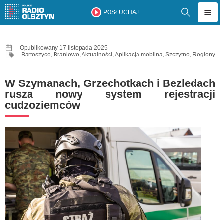
POSŁUCHAJ
Opublikowany 17 listopada 2025
Bartoszyce
,
Braniewo
,
Aktualności
,
Aplikacja mobilna
,
Szczytno
,
Regiony
W Szymanach, Grzechotkach i Bezledach
rusza nowy system rejestracji
cudzoziemców