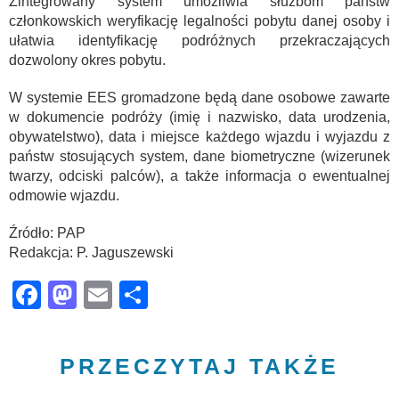
Zintegrowany system umożliwia służbom państw
członkowskich weryfikację legalności pobytu danej osoby i
ułatwia identyfikację podróżnych przekraczających
dozwolony okres pobytu.
W systemie EES gromadzone będą dane osobowe zawarte
w dokumencie podróży (imię i nazwisko, data urodzenia,
obywatelstwo), data i miejsce każdego wjazdu i wyjazdu z
państw stosujących system, dane biometryczne (wizerunek
twarzy, odciski palców), a także informacja o ewentualnej
odmowie wjazdu.
Źródło: PAP
Redakcja: P. Jaguszewski
Facebook
Mastodon
Email
Share
PRZECZYTAJ TAKŻE