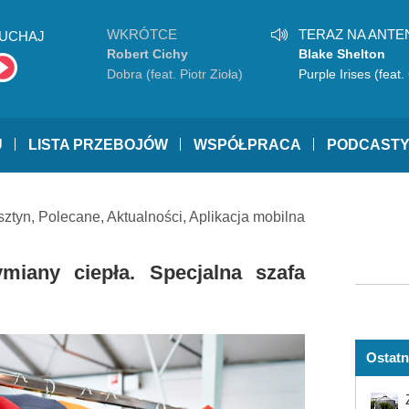
WKRÓTCE
TERAZ NA ANTE
UCHAJ
Robert Cichy
Blake Shelton
Dobra (feat. Piotr Zioła)
Purple Irises (feat
Stefani)
U
LISTA PRZEBOJÓW
WSPÓŁPRACA
PODCAST
sztyn
,
Polecane
,
Aktualności
,
Aplikacja mobilna
miany ciepła. Specjalna szafa
Ostatn