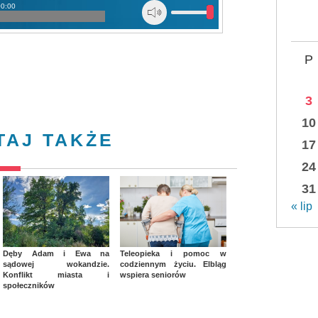
00:00
P
3
10
TAJ TAKŻE
17
24
31
« lip
Dęby Adam i Ewa na
Teleopieka i pomoc w
sądowej wokandzie.
codziennym życiu. Elbląg
Konflikt miasta i
wspiera seniorów
społeczników