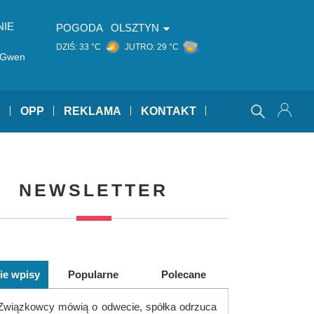
NIE
POGODA
OLSZTYN
DZIŚ:
33 °C
JUTRO:
29 °C
. Gwen
Y
OPP
REKLAMA
KONTAKT
NEWSLETTER
ie wpisy
Popularne
Polecane
Związkowcy mówią o odwecie, spółka odrzuca