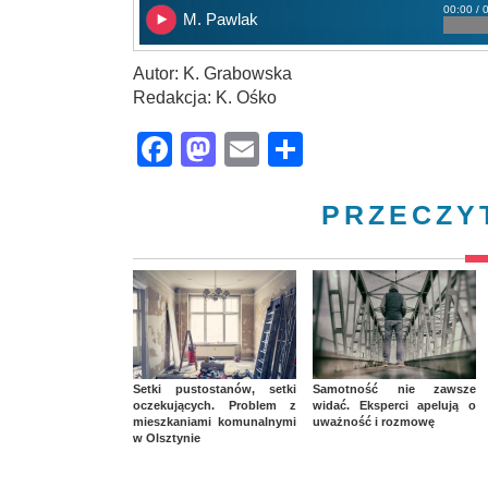
00:00 / 
M. Pawlak
Autor: K. Grabowska
Redakcja: K. Ośko
Facebook
Mastodon
Email
Share
PRZECZY
Setki pustostanów, setki
Samotność nie zawsze
oczekujących. Problem z
widać. Eksperci apelują o
mieszkaniami komunalnymi
uważność i rozmowę
w Olsztynie