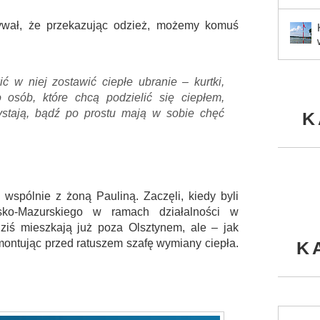
wał, że przekazując odzież, możemy komuś
ć w niej zostawić ciepłe ubranie – kurtki,
o osób, które chcą podzielić się ciepłem,
zystają, bądź po prostu mają w sobie chęć
K
, wspólnie z żoną Pauliną. Zaczęli, kiedy byli
sko-Mazurskiego w ramach działalności w
ziś mieszkają już poza Olsztynem, ale – jak
montując przed ratuszem szafę wymiany ciepła.
K
.