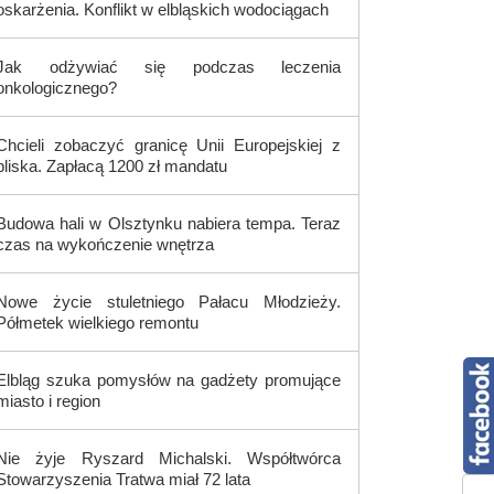
oskarżenia. Konflikt w elbląskich wodociągach
Jak odżywiać się podczas leczenia
onkologicznego?
Chcieli zobaczyć granicę Unii Europejskiej z
bliska. Zapłacą 1200 zł mandatu
Budowa hali w Olsztynku nabiera tempa. Teraz
czas na wykończenie wnętrza
Nowe życie stuletniego Pałacu Młodzieży.
Półmetek wielkiego remontu
Elbląg szuka pomysłów na gadżety promujące
miasto i region
Nie żyje Ryszard Michalski. Współtwórca
Stowarzyszenia Tratwa miał 72 lata