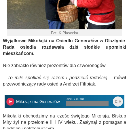
Fot. K.Piasecka
Wyjątkowe Mikołajki na Osiedlu Generałów w Olsztynie.
Rada osiedla rozdawała dziś słodkie upominki
mieszkańcom.
Nie zabrakło również prezentów dla czworonogów.
– To miłe spotkać się razem i podzielić radością
– mówił
przewodniczący rady osiedla Andrzej Filipiak.
00:00 / 00:00
Mikołajki na Generałów
Mikołajki obchodzimy na cześć świętego Mikołaja. Biskup
Miry żył na przełomie III i IV wieku. Zasłynął z pomagania
biednym i potrzebującym.