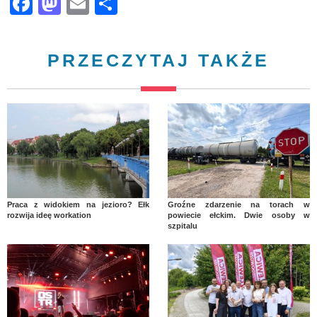
Facebook
Mastodon
Email
Share
PRZECZYTAJ TAKŻE
Praca z widokiem na jezioro? Ełk
Groźne zdarzenie na torach w
rozwija ideę workation
powiecie ełckim. Dwie osoby w
szpitalu