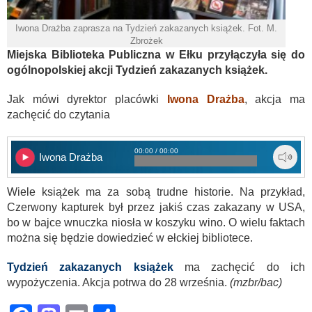
Iwona Drażba zaprasza na Tydzień zakazanych książek. Fot. M.
Zbrożek
Miejska Biblioteka Publiczna w Ełku przyłączyła się do
ogólnopolskiej akcji Tydzień zakazanych książek.
Jak mówi dyrektor placówki
Iwona Drażba
, akcja ma
zachęcić do czytania
00:00 / 00:00
Iwona Drażba
Wiele książek ma za sobą trudne historie. Na przykład,
Czerwony kapturek był przez jakiś czas zakazany w USA,
bo w bajce wnuczka niosła w koszyku wino. O wielu faktach
można się będzie dowiedzieć w ełckiej bibliotece.
Tydzień zakazanych książek
ma zachęcić do ich
wypożyczenia. Akcja potrwa do 28 września.
(mzbr/bac)