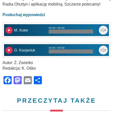
Radia Olsztyn i aplikację mobilną. Szczerze polecamy!
Posłuchaj wypowiedzi
00:00 / 00:00
M. Koter
00:00 / 00:00
G. Kasjaniuk
Autor: Ż. Zwierko
Redakcja: K. Ośko
Facebook
Mastodon
Email
Share
PRZECZYTAJ TAKŻE