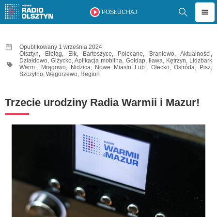
POSŁUCHAJ
Opublikowany 1 września 2024
Olsztyn
,
Elbląg
,
Ełk
,
Bartoszyce
,
Polecane
,
Braniewo
,
Aktualności
,
Działdowo
,
Giżycko
,
Aplikacja mobilna
,
Gołdap
,
Iława
,
Kętrzyn
,
Lidzbark
Warm.
,
Mrągowo
,
Nidzica
,
Nowe Miasto Lub.
,
Olecko
,
Ostróda
,
Pisz
,
Szczytno
,
Węgorzewo
,
Region
Trzecie urodziny Radia Warmii i Mazur!