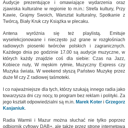
Audycje prezentujące i omawiające wydarzenia oraz
zjawiska kulturalne w regionie to m.in.: Strefa kultury, Przy
Kawie, Grajmy Swoich, Warsztat kulturalny, Spotkanie z
Twórcą, Biały Kruk czy Książka w plecaku.
Antena wyróżnia się też playlistą. Emituje
wyselekcjonowane i nieczęsto już grane w rozgłośniach
radiowych piosenki twórców polskich i zagranicznych.
Każdego dnia po godzinie 17.00 są audycje muzyczne, w
których każdy znajdzie coś dla siebie: Czas na Jazz,
Kobiece nuty, W męskim rytmie, Muzyczny Express czy
Muzyka świata. W weekend słyszą Państwo Muzykę przez
duże M czy Z radiowej taśmoteki.
I co najważniejsze dla tych, którzy szukają innego radia jako
towarzysza dni czy nocy, to program bez reklam i polityki. Za
jego kształt odpowiedzialni są m.in.
Marek Koter
i
Grzegorz
Kasjaniuk
.
Radia Warmii i Mazur można słuchać nie tylko poprzez
odbiornik cyfrowy DAB+, ale także przez stronę internetową