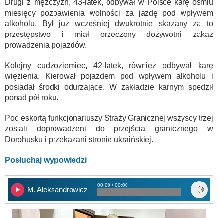
Drugi z mężczyzn, 43-latek, odbywał w Polsce karę ośmiu
miesięcy pozbawienia wolności za jazdę pod wpływem
alkoholu. Był już wcześniej dwukrotnie skazany za to
przestępstwo i miał orzeczony dożywotni zakaz
prowadzenia pojazdów.
Kolejny cudzoziemiec, 42-latek, również odbywał karę
więzienia. Kierował pojazdem pod wpływem alkoholu i
posiadał środki odurzające. W zakładzie karnym spędził
ponad pół roku.
Pod eskortą funkcjonariuszy Straży Granicznej wszyscy trzej
zostali doprowadzeni do przejścia granicznego w
Dorohusku i przekazani stronie ukraińskiej.
Posłuchaj wypowiedzi
00:00 / 00:00
M. Aleksandrowicz