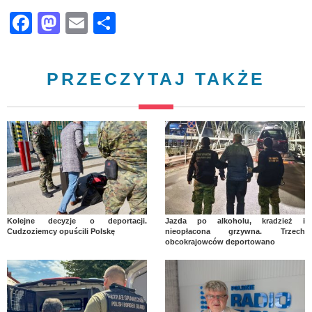
Facebook
Mastodon
Email
Share
PRZECZYTAJ TAKŻE
Kolejne decyzje o deportacji.
Jazda po alkoholu, kradzież i
Cudzoziemcy opuścili Polskę
nieopłacona grzywna. Trzech
obcokrajowców deportowano