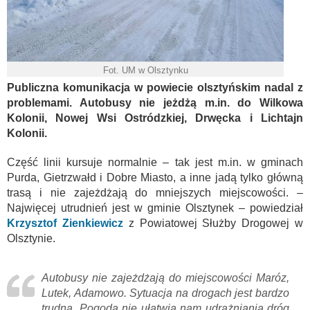
Fot. UM w Olsztynku
Publiczna komunikacja w powiecie olsztyńskim nadal z
problemami. Autobusy nie jeżdżą m.in. do Wilkowa
Kolonii, Nowej Wsi Ostródzkiej, Drwęcka i Lichtajn
Kolonii.
Część linii kursuje normalnie – tak jest m.in. w gminach
Purda, Gietrzwałd i Dobre Miasto, a inne jadą tylko główną
trasą i nie zajeżdżają do mniejszych miejscowości. –
Najwięcej utrudnień jest w gminie Olsztynek – powiedział
Krzysztof Zienkiewicz
z Powiatowej Służby Drogowej w
Olsztynie.
Autobusy nie zajeżdżają do miejscowości Maróz,
Lutek, Adamowo. Sytuacja na drogach jest bardzo
trudna. Pogoda nie ułatwia nam udrażniania dróg