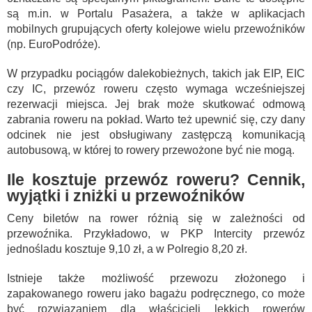
są m.in. w Portalu Pasażera, a także w aplikacjach
mobilnych grupujących oferty kolejowe wielu przewoźników
(np. EuroPodróże).
W przypadku pociągów dalekobieżnych, takich jak EIP, EIC
czy IC, przewóz roweru często wymaga wcześniejszej
rezerwacji miejsca. Jej brak może skutkować odmową
zabrania roweru na pokład. Warto też upewnić się, czy dany
odcinek nie jest obsługiwany zastępczą komunikacją
autobusową, w której to rowery przewożone być nie mogą.
Ile kosztuje przewóz roweru? Cennik,
wyjątki i zniżki u przewoźników
Ceny biletów na rower różnią się w zależności od
przewoźnika. Przykładowo, w PKP Intercity przewóz
jednośladu kosztuje 9,10 zł, a w Polregio 8,20 zł.
Istnieje także możliwość przewozu złożonego i
zapakowanego roweru jako bagażu podręcznego, co może
być rozwiązaniem dla właścicieli lekkich rowerów