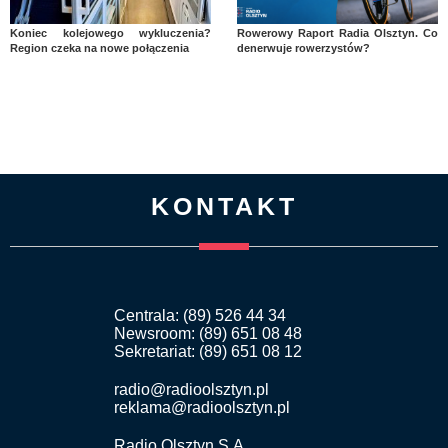
Koniec kolejowego wykluczenia?
Rowerowy Raport Radia Olsztyn. Co
Region czeka na nowe połączenia
denerwuje rowerzystów?
KONTAKT
Centrala: (89) 526 44 34
Newsroom: (89) 651 08 48
Sekretariat: (89) 651 08 12
radio@radioolsztyn.pl
reklama@radioolsztyn.pl
Radio Olsztyn S.A.