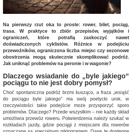
Na pierwszy rzut oka to proste: rower, bilet, pociąg,
trasa. W praktyce to zbiór przepisów, wyjątków i
ograniczeń, które potrafią zaskoczyć nawet
doświadczonych cyklistów. Różnice w podejściu
przewoźników, ograniczona liczba miejsc czy sezonowe
obostrzenia mogą skutecznie skomplikować podróż.
Jak uniknąć problemów na peronie i w wagonie?
Dlaczego wsiadanie do „byle jakiego”
pociągu to nie jest dobry pomysł?
Choć spontaniczna podróż brzmi kusząco, a fraza „wsiąść
do pociągu byle jakiego” ma swój poetycki urok, w
rzeczywistości takie podejście może przysporzyć sporo
problemów. Dlaczego? Przede wszystkim – nie każdy skład
umożliwia przewóz roweru. Potwierdzenia należy szukać w
rozkładach jazdy, gdzie pociągi z miejscami dla rowerów
oznaczane są specjalnym piktogramem. Dane te dostępne