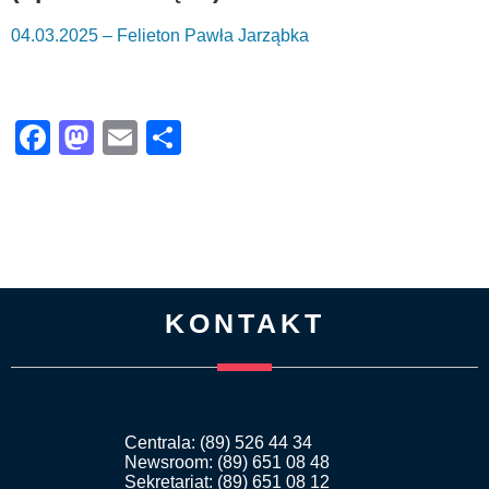
04.03.2025 – Felieton Pawła Jarząbka
Facebook
Mastodon
Email
Share
KONTAKT
Centrala: (89) 526 44 34
Newsroom: (89) 651 08 48
Sekretariat: (89) 651 08 12