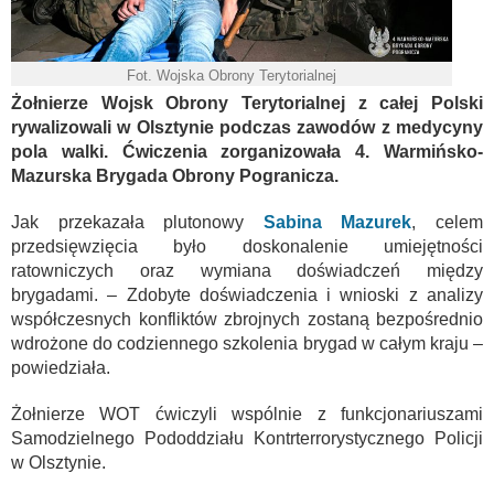
Fot. Wojska Obrony Terytorialnej
Żołnierze Wojsk Obrony Terytorialnej z całej Polski
rywalizowali w Olsztynie podczas zawodów z medycyny
pola walki. Ćwiczenia zorganizowała 4. Warmińsko-
Mazurska Brygada Obrony Pogranicza.
Jak przekazała plutonowy
Sabina Mazurek
, celem
przedsięwzięcia było doskonalenie umiejętności
ratowniczych oraz wymiana doświadczeń między
brygadami. – Zdobyte doświadczenia i wnioski z analizy
współczesnych konfliktów zbrojnych zostaną bezpośrednio
wdrożone do codziennego szkolenia brygad w całym kraju –
powiedziała.
Żołnierze WOT ćwiczyli wspólnie z funkcjonariuszami
Samodzielnego Pododdziału Kontrterrorystycznego Policji
w Olsztynie.