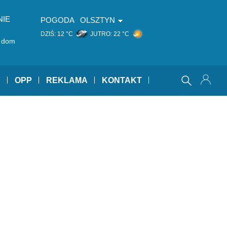
NIE
POGODA
OLSZTYN
DZIŚ:
12 °C
JUTRO:
22 °C
k dom
Y
OPP
REKLAMA
KONTAKT