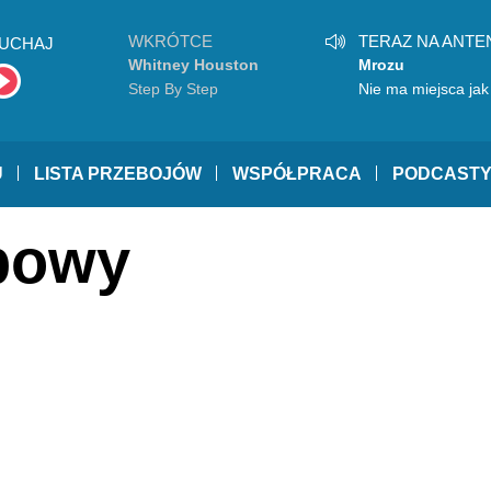
WKRÓTCE
TERAZ NA ANTE
UCHAJ
Whitney Houston
Mrozu
Step By Step
Nie ma miejsca ja
U
LISTA PRZEBOJÓW
WSPÓŁPRACA
PODCAST
bowy