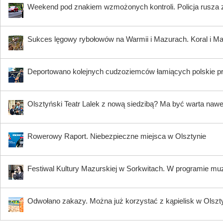
Weekend pod znakiem wzmożonych kontroli. Policja rusza 
Sukces lęgowy rybołowów na Warmii i Mazurach. Koral i Maja
Deportowano kolejnych cudzoziemców łamiących polskie p
Olsztyński Teatr Lalek z nową siedzibą? Ma być warta nawe
Rowerowy Raport. Niebezpieczne miejsca w Olsztynie
Festiwal Kultury Mazurskiej w Sorkwitach. W programie muzy
Odwołano zakazy. Można już korzystać z kąpielisk w Olszty