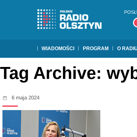
POSŁ
WIADOMOŚCI
PROGRAM
O RADI
Tag Archive: wy
6 maja 2024