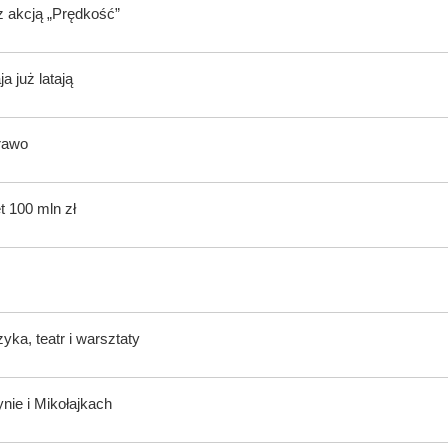
z akcją „Prędkość”
 już latają
rawo
t 100 mln zł
ka, teatr i warsztaty
nie i Mikołajkach