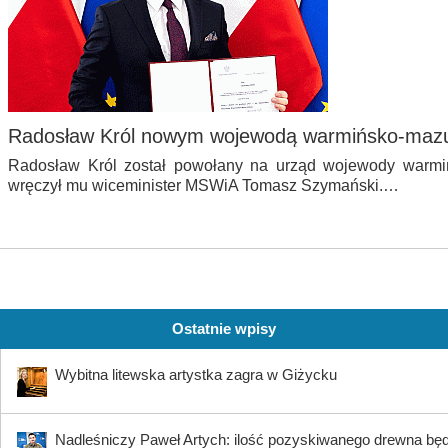
Radosław Król nowym wojewodą warmińsko-maz
Radosław Król został powołany na urząd wojewody warmi
wręczył mu wiceminister MSWiA Tomasz Szymański.…
Ostatnie wpisy
Wybitna litewska artystka zagra w Giżycku
Nadleśniczy Paweł Artych: ilość pozyskiwanego drewna bę