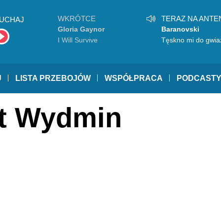
WKRÓTCE
TERAZ NA ANTE
UCHAJ
Gloria Gaynor
Baranovski
I Will Survive
Tęskno mi do gwia
U
LISTA PRZEBOJÓW
WSPÓŁPRACA
PODCAST
jt Wydmin