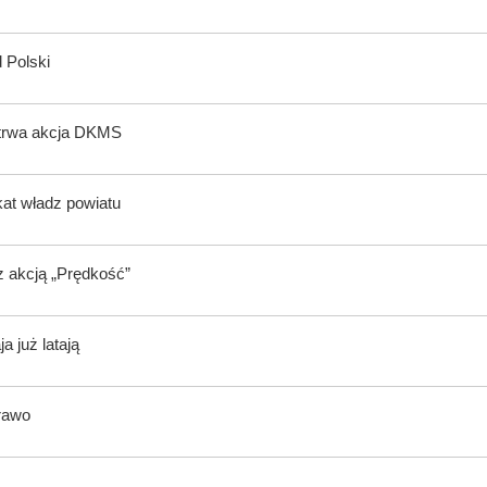
 Polski
 trwa akcja DKMS
kat władz powiatu
z akcją „Prędkość”
 już latają
rawo