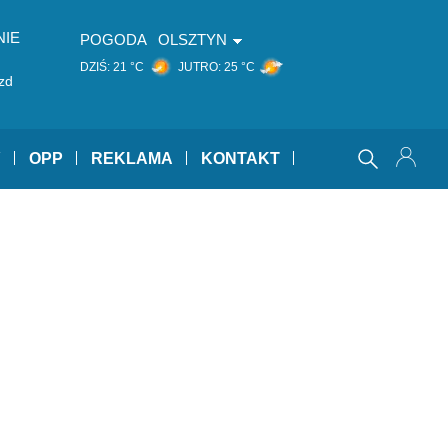
NIE
POGODA
OLSZTYN
DZIŚ:
21 °C
JUTRO:
25 °C
zd
Y
OPP
REKLAMA
KONTAKT