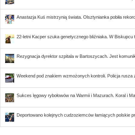
Anastazja Kuś mistrzynią świata. Olsztynianka pobiła rekord
22-letni Kacper szuka genetycznego bliźniaka. W Biskupcu
Rezygnacja dyrektor szpitala w Bartoszycach. Jest komuni
Weekend pod znakiem wzmożonych kontroli. Policja rusza 
Sukces lęgowy rybołowów na Warmii i Mazurach. Koral i Maja
Deportowano kolejnych cudzoziemców łamiących polskie p