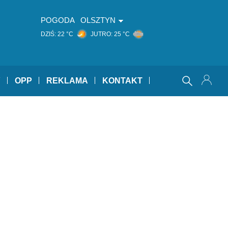
POGODA
OLSZTYN
DZIŚ:
22 °C
JUTRO:
25 °C
Y
OPP
REKLAMA
KONTAKT