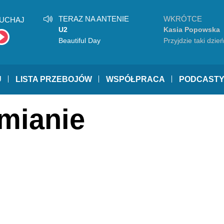
TERAZ NA ANTENIE
WKRÓTCE
UCHAJ
U2
Kasia Popowska
Beautiful Day
Przyjdzie taki dzień
U
LISTA PRZEBOJÓW
WSPÓŁPRACA
PODCAST
amianie