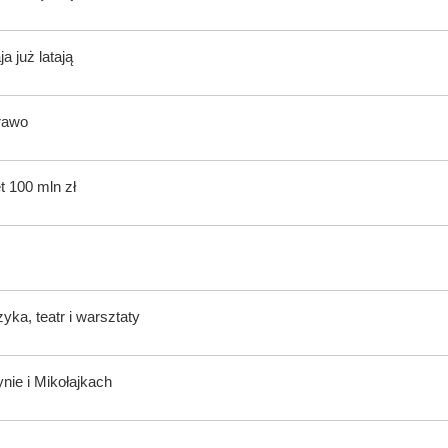
 już latają
rawo
t 100 mln zł
ka, teatr i warsztaty
nie i Mikołajkach