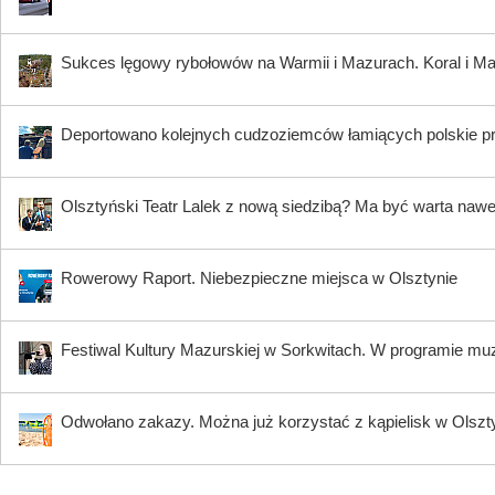
Sukces lęgowy rybołowów na Warmii i Mazurach. Koral i Maja
Deportowano kolejnych cudzoziemców łamiących polskie p
Olsztyński Teatr Lalek z nową siedzibą? Ma być warta nawe
Rowerowy Raport. Niebezpieczne miejsca w Olsztynie
Festiwal Kultury Mazurskiej w Sorkwitach. W programie muzy
Odwołano zakazy. Można już korzystać z kąpielisk w Olszty