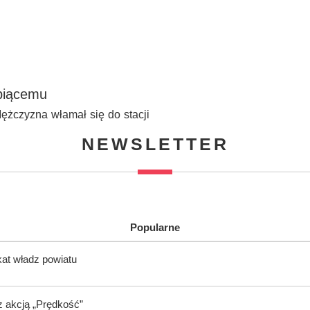
opiącemu
ężczyzna włamał się do stacji
NEWSLETTER
Popularne
kat władz powiatu
z akcją „Prędkość”