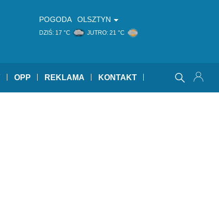
POGODA
OLSZTYN
DZIŚ:
17 °C
JUTRO:
21 °C
Y
OPP
REKLAMA
KONTAKT