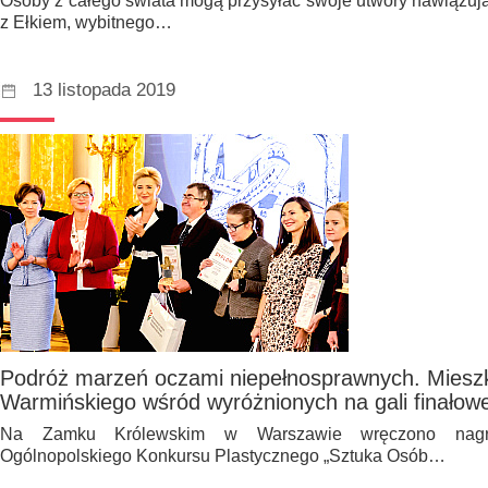
Osoby z całego świata mogą przysyłać swoje utwory nawiązuj
z Ełkiem, wybitnego…
13 listopada 2019
Podróż marzeń oczami niepełnosprawnych. Mieszk
Warmińskiego wśród wyróżnionych na gali finałow
Na Zamku Królewskim w Warszawie wręczono nagro
Ogólnopolskiego Konkursu Plastycznego „Sztuka Osób…