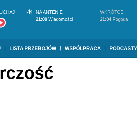
UCHAJ
NA ANTENIE
WKRÓTCE
21:00
Wiadomości
21:04
Pogoda
U
LISTA PRZEBOJÓW
WSPÓŁPRACA
PODCAST
órczość