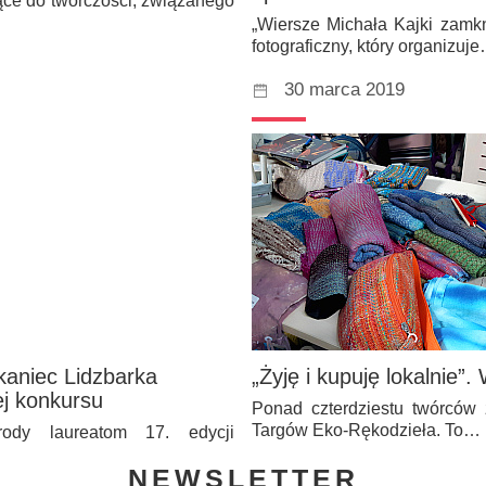
ące do twórczości, związanego
„Wiersze Michała Kajki zamkn
fotograficzny, który organizuj
30 marca 2019
aniec Lidzbarka
„Żyję i kupuję lokalnie”
ej konkursu
Ponad czterdziestu twórców 
Targów Eko-Rękodzieła. To…
dy laureatom 17. edycji
NEWSLETTER