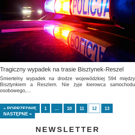
Tragiczny wypadek na trasie Bisztynek-Reszel
Śmiertelny wypadek na drodze wojewódzkiej 594 między
Bisztynkiem a Reszlem. Nie żyje kierowca samochodu
osobowego,…
« POPRZEDNIE
1
…
10
11
12
13
NASTĘPNE »
NEWSLETTER