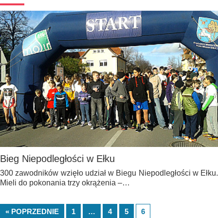
Bieg Niepodległości w Ełku
300 zawodników wzięło udział w Biegu Niepodległości w Ełku.
Mieli do pokonania trzy okrążenia –…
« POPRZEDNIE
1
…
4
5
6