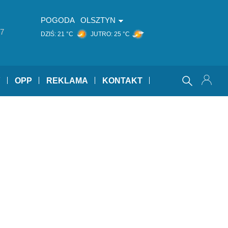
POGODA
OLSZTYN
7
DZIŚ:
21 °C
JUTRO:
25 °C
Y
OPP
REKLAMA
KONTAKT