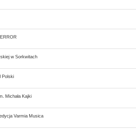
wy ERROR
rskiej w Sorkwitach
 Polski
m. Michała Kajki
 edycja Varmia Musica