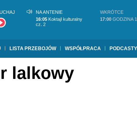
UCHAJ
NA ANTENIE
WKRÓTCE
16:05
Koktajl kulturalny
17:00
GODZINA 1
cz. 2
U
LISTA PRZEBOJÓW
WSPÓŁPRACA
PODCAST
tr lalkowy