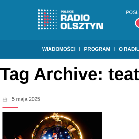
POSŁ
WIADOMOŚCI
PROGRAM
O RADI
Tag Archive: tea
5 maja 2025