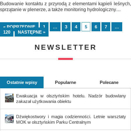
Budowanie kontaktu z przyrodą z elementami kąpieli leśnych,
sprzątanie w plenerze, a także monitoring hydrologiczny…
« POPRZEDNIE
1
…
3
4
5
6
7
…
120
NASTĘPNE »
NEWSLETTER
Ostatnie wpisy
Popularne
Polecane
Ewakuacja w olsztyńskim hotelu. Nadzór budowlany
zakazał użytkowania obiektu
Dźwiękostwory i magia codzienności. Letnie warsztaty
MOK w olsztyńskim Parku Centralnym