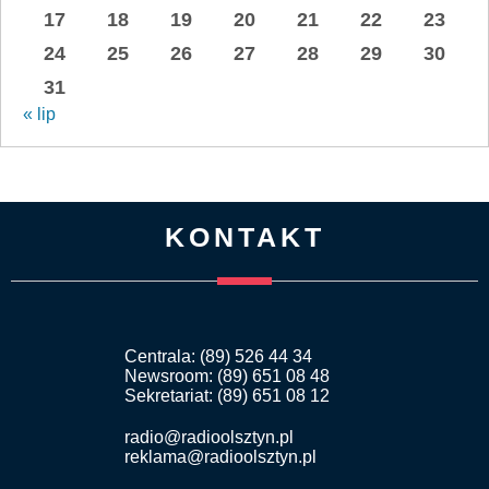
17
18
19
20
21
22
23
24
25
26
27
28
29
30
31
« lip
KONTAKT
Centrala: (89) 526 44 34
Newsroom: (89) 651 08 48
Sekretariat: (89) 651 08 12
radio@radioolsztyn.pl
reklama@radioolsztyn.pl