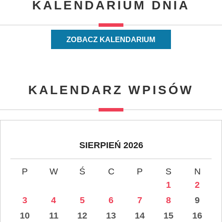
KALENDARIUM DNIA
ZOBACZ KALENDARIUM
KALENDARZ WPISÓW
SIERPIEŃ 2026
P
W
Ś
C
P
S
N
1
2
3
4
5
6
7
8
9
10
11
12
13
14
15
16