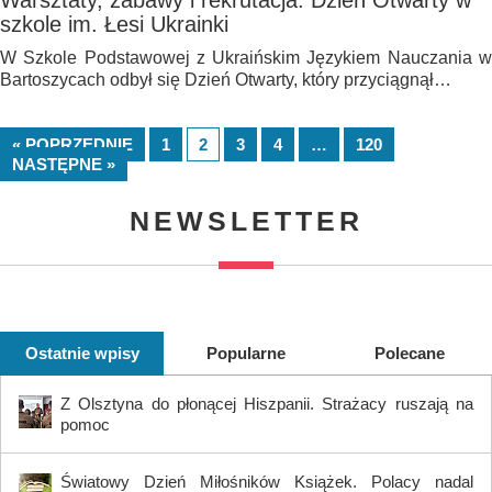
Warsztaty, zabawy i rekrutacja. Dzień Otwarty w
szkole im. Łesi Ukrainki
W Szkole Podstawowej z Ukraińskim Językiem Nauczania w
Bartoszycach odbył się Dzień Otwarty, który przyciągnął…
« POPRZEDNIE
1
2
3
4
…
120
NASTĘPNE »
NEWSLETTER
Ostatnie wpisy
Popularne
Polecane
Z Olsztyna do płonącej Hiszpanii. Strażacy ruszają na
pomoc
Światowy Dzień Miłośników Książek. Polacy nadal