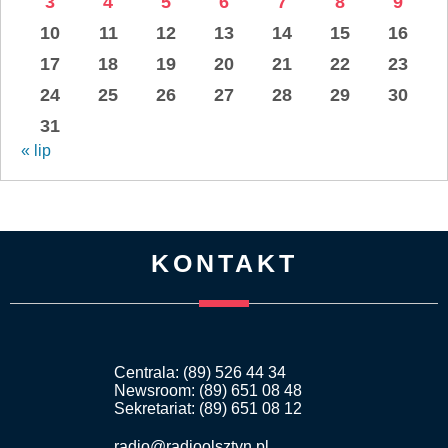
3
4
5
6
7
8
9
10
11
12
13
14
15
16
17
18
19
20
21
22
23
24
25
26
27
28
29
30
31
« lip
KONTAKT
Centrala: (89) 526 44 34
Newsroom: (89) 651 08 48
Sekretariat: (89) 651 08 12
radio@radioolsztyn.pl