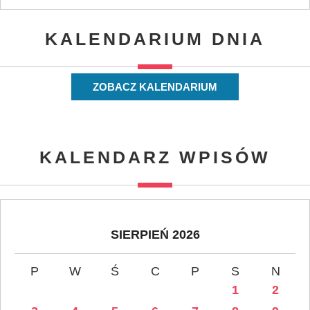
KALENDARIUM DNIA
ZOBACZ KALENDARIUM
KALENDARZ WPISÓW
SIERPIEŃ 2026
P
W
Ś
C
P
S
N
1
2