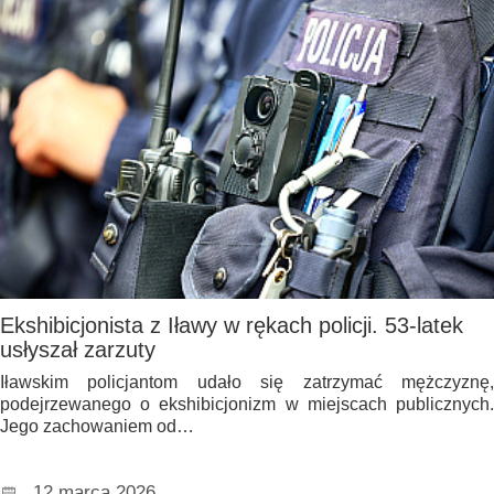
Ekshibicjonista z Iławy w rękach policji. 53-latek
usłyszał zarzuty
Iławskim policjantom udało się zatrzymać mężczyznę,
podejrzewanego o ekshibicjonizm w miejscach publicznych.
Jego zachowaniem od…
12 marca 2026