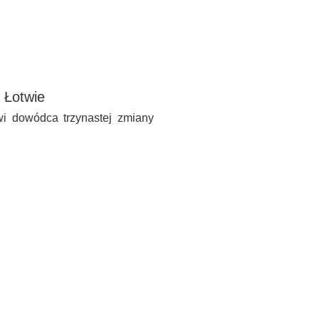
a Łotwie
i dowódca trzynastej zmiany