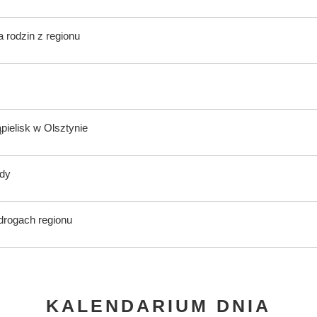
 rodzin z regionu
ąpielisk w Olsztynie
ody
 drogach regionu
KALENDARIUM DNIA