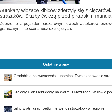
Autokary wiozące kibiców zderzyły się z ciężarówk
strażaków. Służby ćwiczą przed piłkarskim mundia
Zderzenie z pojazdem ciężarowym dwóch autokarów przewo
granicznym – to scenariusz dzisiejszych…
Ostatnie wpisy
Gradobicie zdewastowało Lubomino. Trwa szacowanie strat
Krajowy Plan Odbudowy na Warmii i Mazurach. W Iławie p
Silny wiatr i grad. Setki interwencji strażaków w regionie