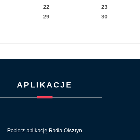
22
23
29
30
APLIKACJE
Pobierz aplikację Radia Olsztyn