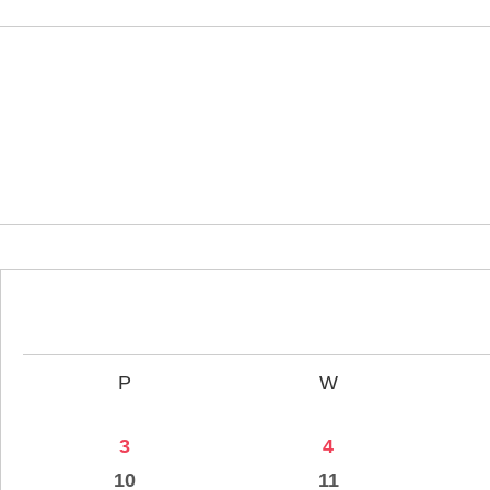
P
W
3
4
10
11