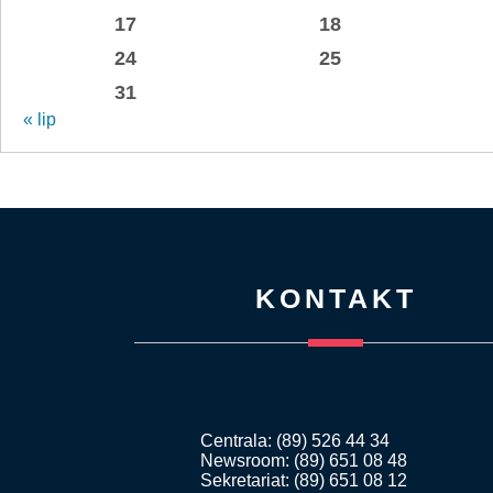
17
18
24
25
31
« lip
KONTAKT
Centrala: (89) 526 44 34
Newsroom: (89) 651 08 48
Sekretariat: (89) 651 08 12