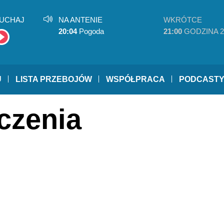
UCHAJ
NA ANTENIE
WKRÓTCE
20:04
Pogoda
21:00
GODZINA 2
U
LISTA PRZEBOJÓW
WSPÓŁPRACA
PODCAST
czenia