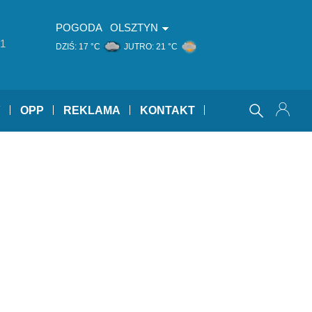
POGODA
OLSZTYN
1
DZIŚ:
17 °C
JUTRO:
21 °C
Y
OPP
REKLAMA
KONTAKT