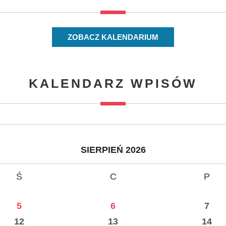
ZOBACZ KALENDARIUM
KALENDARZ WPISÓW
SIERPIEŃ 2026
Ś
C
P
5
6
7
12
13
14