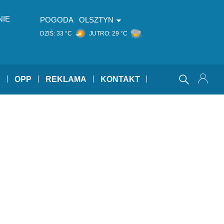
NIE
POGODA
OLSZTYN
DZIŚ:
33 °C
JUTRO:
29 °C
Y
OPP
REKLAMA
KONTAKT