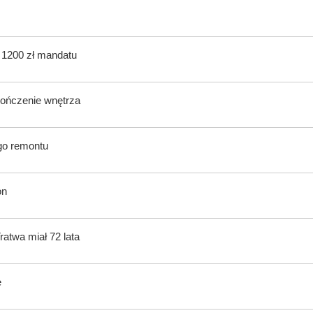
ą 1200 zł mandatu
kończenie wnętrza
ego remontu
on
atwa miał 72 lata
e