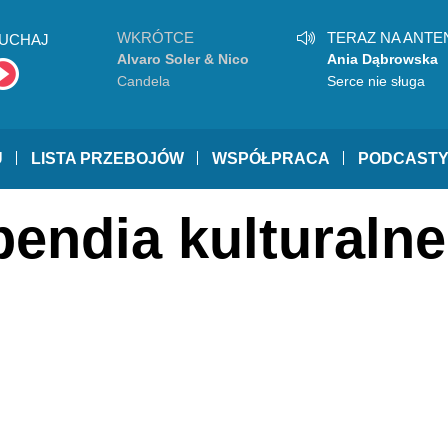
WKRÓTCE
TERAZ NA ANTE
UCHAJ
Alvaro Soler & Nico
Ania Dąbrowska
Santos
Candela
Serce nie sługa
U
LISTA PRZEBOJÓW
WSPÓŁPRACA
PODCAST
pendia kulturalne