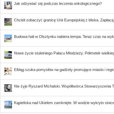
Jak odżywiać się podczas leczenia onkologicznego?
Chcieli zobaczyć granicę Unii Europejskiej z bliska. Zapłac
Budowa hali w Olsztynku nabiera tempa. Teraz czas na wy
Nowe życie stuletniego Pałacu Młodzieży. Półmetek wielki
Elbląg szuka pomysłów na gadżety promujące miasto i regi
Nie żyje Ryszard Michalski. Współtwórca Stowarzyszenia Tr
Kąpieliska nad Ukielem zamknięte. W wodzie wykryto sinic