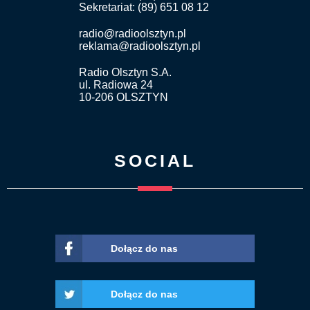
Sekretariat: (89) 651 08 12
radio@radioolsztyn.pl
reklama@radioolsztyn.pl
Radio Olsztyn S.A.
ul. Radiowa 24
10-206 OLSZTYN
SOCIAL
Dołącz do nas
Dołącz do nas