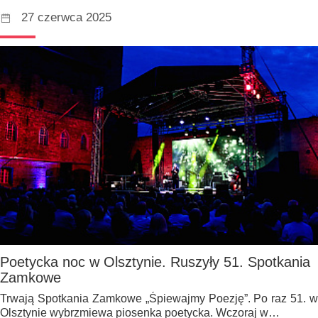
27 czerwca 2025
Poetycka noc w Olsztynie. Ruszyły 51. Spotkania
Zamkowe
Trwają Spotkania Zamkowe „Śpiewajmy Poezję”. Po raz 51. w
Olsztynie wybrzmiewa piosenka poetycka. Wczoraj w…