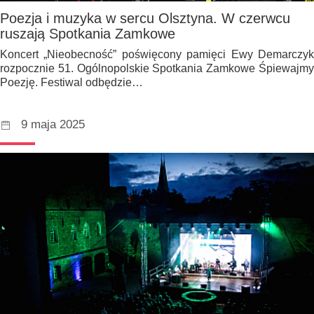
Poezja i muzyka w sercu Olsztyna. W czerwcu
ruszają Spotkania Zamkowe
Koncert „Nieobecność” poświęcony pamięci Ewy Demarczyk
rozpocznie 51. Ogólnopolskie Spotkania Zamkowe Śpiewajmy
Poezję. Festiwal odbędzie…
9 maja 2025