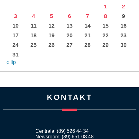
1
2
3
4
5
6
7
8
9
10
11
12
13
14
15
16
17
18
19
20
21
22
23
24
25
26
27
28
29
30
31
« lip
KONTAKT
Centrala: (89) 526 44 34
Newsroom: (89) 651 08 48