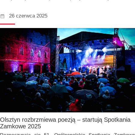
26 czerwca 2025
Olsztyn rozbrzmiewa poezją – startują Spotkania
Zamkowe 2025