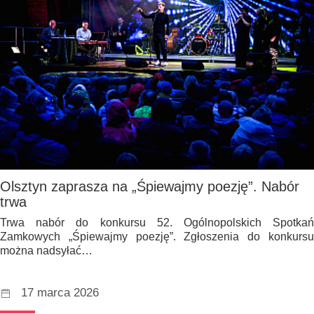
Olsztyn zaprasza na „Śpiewajmy poezję”. Nabór
trwa
Trwa nabór do konkursu 52. Ogólnopolskich Spotkań
Zamkowych „Śpiewajmy poezję”. Zgłoszenia do konkursu
można nadsyłać…
17 marca 2026