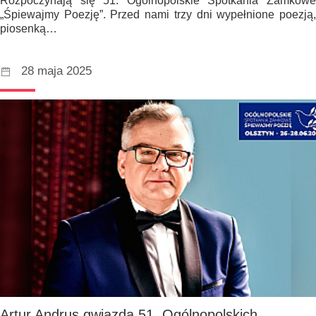
Rozpoczynają się 51. Ogólnopolskie Spotkania Zamkowe
„Śpiewajmy Poezję”. Przed nami trzy dni wypełnione poezją,
piosenką…
28 maja 2025
Artur Andrus gwiazdą 51. Ogólnopolskich