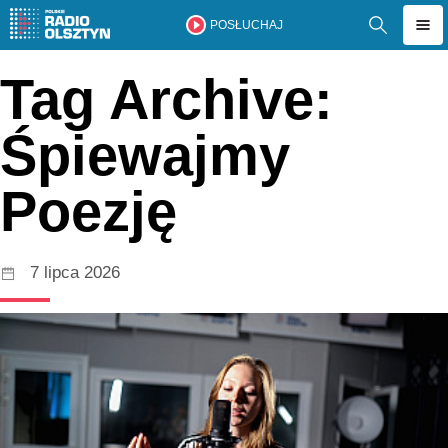
POSŁUCHAJ
Tag Archive:
Śpiewajmy
Poezję
7 lipca 2026