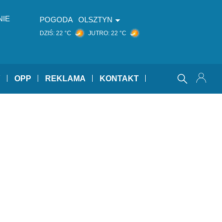
NIE
POGODA
OLSZTYN
DZIŚ:
22 °C
JUTRO:
22 °C
Y
OPP
REKLAMA
KONTAKT