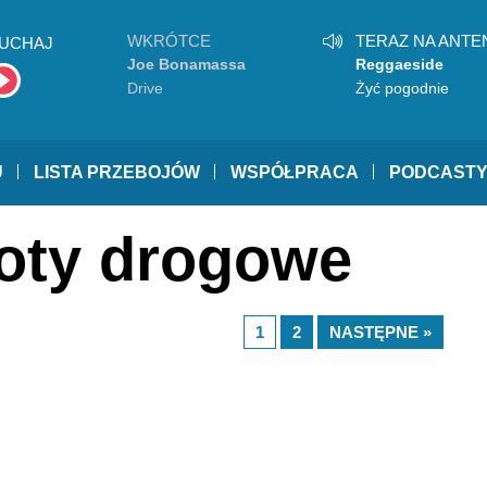
WKRÓTCE
TERAZ NA ANTE
UCHAJ
Joe Bonamassa
Reggaeside
Drive
Żyć pogodnie
U
LISTA PRZEBOJÓW
WSPÓŁPRACA
PODCAST
boty drogowe
1
2
NASTĘPNE »