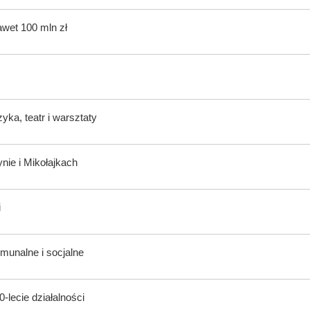
awet 100 mln zł
ka, teatr i warsztaty
nie i Mikołajkach
i
munalne i socjalne
-lecie działalności