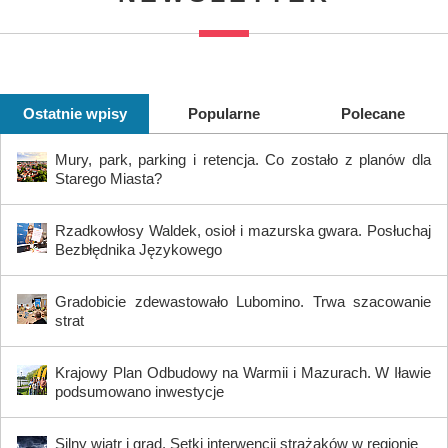
Ostatnie wpisy
Popularne
Polecane
Mury, park, parking i retencja. Co zostało z planów dla
Starego Miasta?
Rzadkowłosy Waldek, osioł i mazurska gwara. Posłuchaj
Bezbłędnika Językowego
Gradobicie zdewastowało Lubomino. Trwa szacowanie
strat
Krajowy Plan Odbudowy na Warmii i Mazurach. W Iławie
podsumowano inwestycje
Silny wiatr i grad. Setki interwencji strażaków w regionie