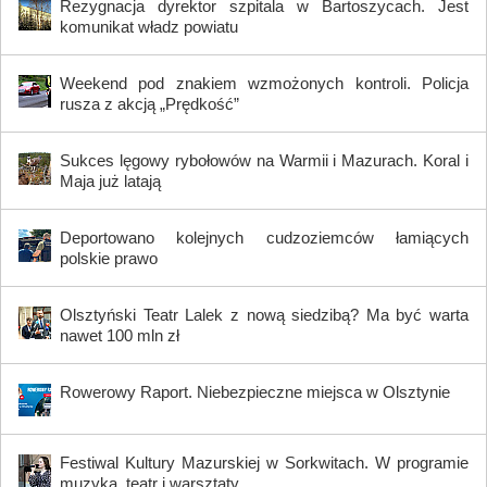
Rezygnacja dyrektor szpitala w Bartoszycach. Jest
komunikat władz powiatu
Weekend pod znakiem wzmożonych kontroli. Policja
rusza z akcją „Prędkość”
Sukces lęgowy rybołowów na Warmii i Mazurach. Koral i
Maja już latają
Deportowano kolejnych cudzoziemców łamiących
polskie prawo
Olsztyński Teatr Lalek z nową siedzibą? Ma być warta
nawet 100 mln zł
Rowerowy Raport. Niebezpieczne miejsca w Olsztynie
Festiwal Kultury Mazurskiej w Sorkwitach. W programie
muzyka, teatr i warsztaty