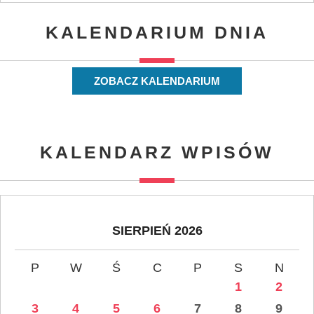
KALENDARIUM DNIA
ZOBACZ KALENDARIUM
KALENDARZ WPISÓW
SIERPIEŃ 2026
P
W
Ś
C
P
S
N
1
2
3
4
5
6
7
8
9