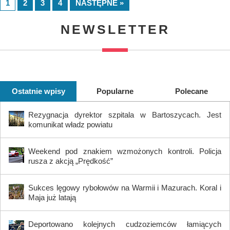
1
2
3
4
NASTĘPNE »
NEWSLETTER
Ostatnie wpisy
Popularne
Polecane
Rezygnacja dyrektor szpitala w Bartoszycach. Jest
komunikat władz powiatu
Weekend pod znakiem wzmożonych kontroli. Policja
rusza z akcją „Prędkość”
Sukces lęgowy rybołowów na Warmii i Mazurach. Koral i
Maja już latają
Deportowano kolejnych cudzoziemców łamiących