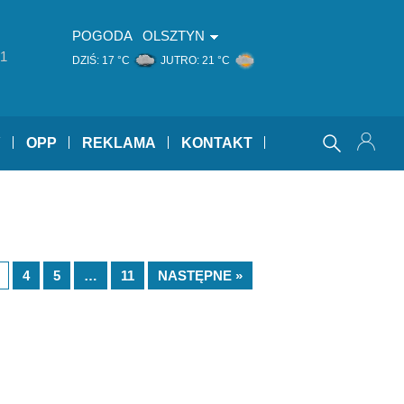
POGODA
OLSZTYN
1
DZIŚ:
17 °C
JUTRO:
21 °C
Y
OPP
REKLAMA
KONTAKT
4
5
…
11
NASTĘPNE »