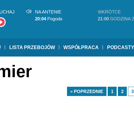
UCHAJ
NA ANTENIE
WKRÓTCE
20:04
Pogoda
21:00
GODZINA 2
U
LISTA PRZEBOJÓW
WSPÓŁPRACA
PODCAST
mier
« POPRZEDNIE
1
2
3