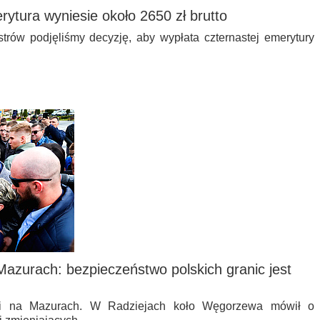
rytura wyniesie około 2650 zł brutto
trów podjęliśmy decyzję, aby wypłata czternastej emerytury
azurach: bezpieczeństwo polskich granic jest
ki na Mazurach. W Radziejach koło Węgorzewa mówił o