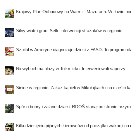
Krajowy Plan Odbudowy na Warmii i Mazurach. W Iławie p
Silny wiatr i grad. Setki interwencji strażaków w regionie
Szpital w Ameryce diagnozuje dzieci z FASD. To program dla
Niewybuch na plaży w Tolkmicku. Interweniowali saperzy
Sinice w regionie. Zakaz kąpieli w Mikołajkach i na części k
Spór o bobry i zalane działki. RDOŚ stanął po stronie przyr
Kilkudziesięciu pijanych kierowców od początku wakacji na