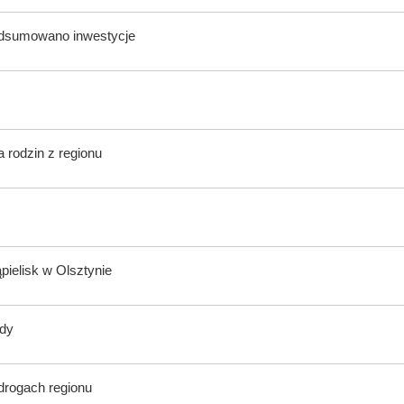
odsumowano inwestycje
 rodzin z regionu
ąpielisk w Olsztynie
ody
 drogach regionu