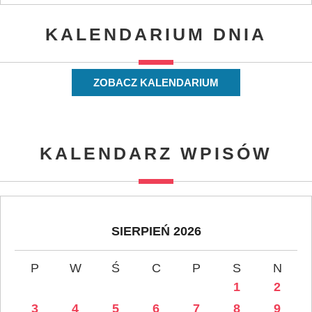
KALENDARIUM DNIA
ZOBACZ KALENDARIUM
KALENDARZ WPISÓW
SIERPIEŃ 2026
P
W
Ś
C
P
S
N
1
2
3
4
5
6
7
8
9