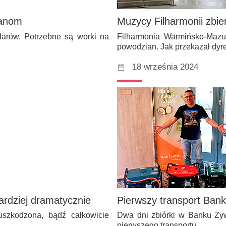
ianom
Muzycy Filharmonii zbie
darów. Potrzebne są worki na
Filharmonia Warmińsko-Mazu
powodzian. Jak przekazał dyr
18 września 2024
ardziej dramatycznie
Pierwszy transport Ban
 uszkodzona, bądź całkowicie
Dwa dni zbiórki w Banku Żyw
pierwszego transportu…