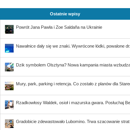
Ostatnie wpisy
Powrót Jana Pawła i Zoe Saldaña na Ukrainie
Nawałnice dały się we znaki. Wywrócone łódki, powalone dr
Dzik symbolem Olsztyna? Nowa kampania miasta wzbudz
Mury, park, parking i retencja. Co zostało z planów dla Star
Rzadkowłosy Waldek, osioł i mazurska gwara. Posłuchaj B
Gradobicie zdewastowało Lubomino. Trwa szacowanie strat