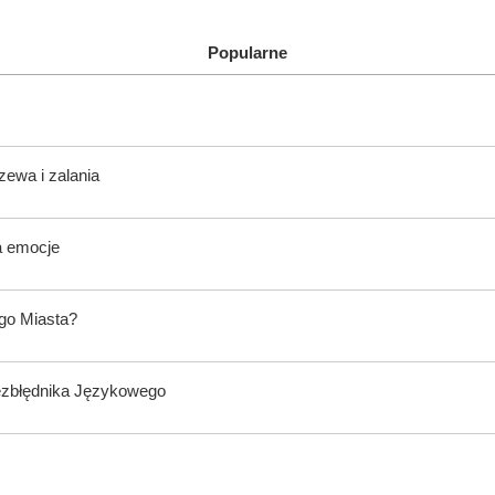
Popularne
zewa i zalania
a emocje
ego Miasta?
ezbłędnika Językowego