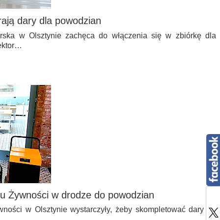
rają dary dla powodzian
rska w Olsztynie zachęca do włączenia się w zbiórkę dla
ektor…
ku Żywności w drodze do powodzian
ności w Olsztynie wystarczyły, żeby skompletować dary do