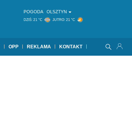
POGODA
OLSZTYN
DZIŚ:
21 °C
JUTRO:
21 °C
Y
OPP
REKLAMA
KONTAKT