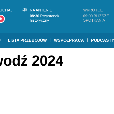
UCHAJ
NA ANTENIE
WKRÓTCE
08:30
Przystanek
09:00
BLIŻSZE
historyczny
SPOTKANIA
U
LISTA PRZEBOJÓW
WSPÓŁPRACA
PODCAST
wodź 2024