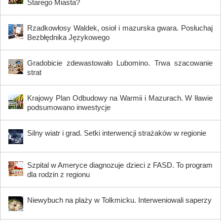
Starego Miasta?
Rzadkowłosy Waldek, osioł i mazurska gwara. Posłuchaj
Bezbłędnika Językowego
Gradobicie zdewastowało Lubomino. Trwa szacowanie
strat
Krajowy Plan Odbudowy na Warmii i Mazurach. W Iławie
podsumowano inwestycje
Silny wiatr i grad. Setki interwencji strażaków w regionie
Szpital w Ameryce diagnozuje dzieci z FASD. To program
dla rodzin z regionu
Niewybuch na plaży w Tolkmicku. Interweniowali saperzy