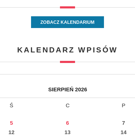
ZOBACZ KALENDARIUM
KALENDARZ WPISÓW
SIERPIEŃ 2026
Ś
C
P
5
6
7
12
13
14