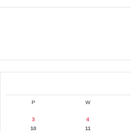
P
W
3
4
10
11