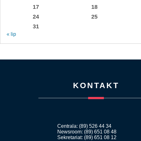
17
18
24
25
31
« lip
KONTAKT
Centrala: (89) 526 44 34
Newsroom: (89) 651 08 48
Sekretariat: (89) 651 08 12