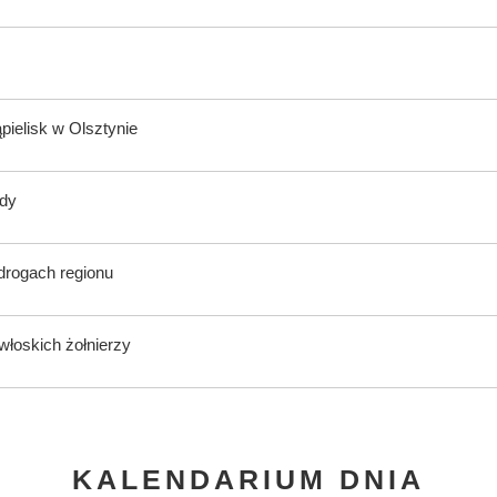
ąpielisk w Olsztynie
ody
 drogach regionu
włoskich żołnierzy
KALENDARIUM DNIA