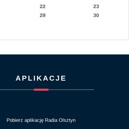
22
23
29
30
APLIKACJE
Pobierz aplikację Radia Olsztyn