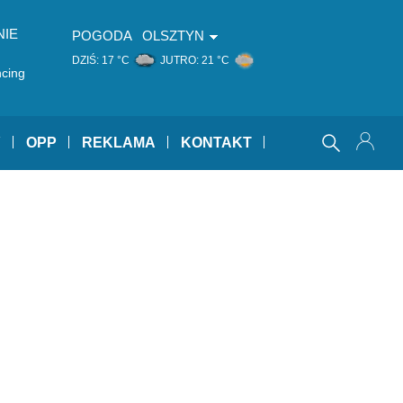
NIE
POGODA
OLSZTYN
DZIŚ:
17 °C
JUTRO:
21 °C
cing
Y
OPP
REKLAMA
KONTAKT