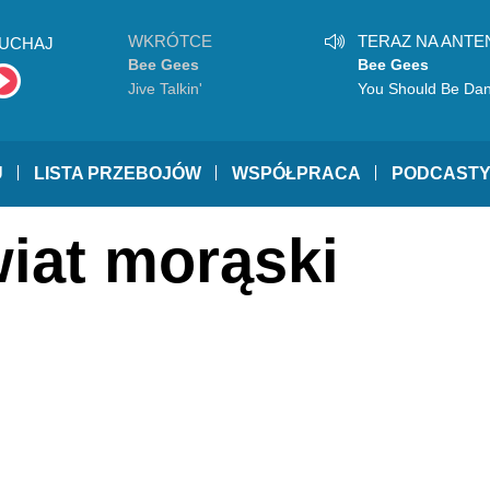
WKRÓTCE
TERAZ NA ANTE
UCHAJ
Bee Gees
Bee Gees
Jive Talkin'
You Should Be Dan
U
LISTA PRZEBOJÓW
WSPÓŁPRACA
PODCAST
wiat morąski