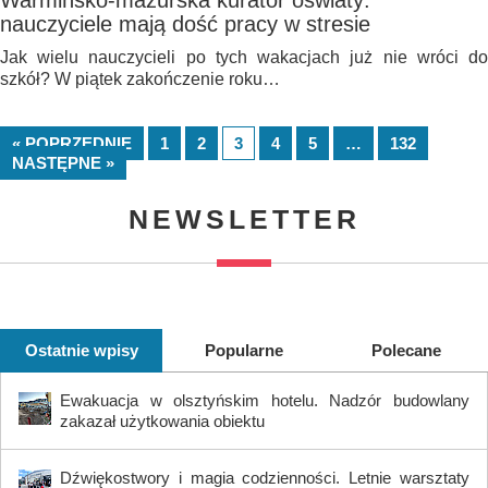
Warmińsko-mazurska kurator oświaty:
nauczyciele mają dość pracy w stresie
Jak wielu nauczycieli po tych wakacjach już nie wróci do
szkół? W piątek zakończenie roku…
« POPRZEDNIE
1
2
3
4
5
…
132
NASTĘPNE »
NEWSLETTER
Ostatnie wpisy
Popularne
Polecane
Ewakuacja w olsztyńskim hotelu. Nadzór budowlany
zakazał użytkowania obiektu
Dźwiękostwory i magia codzienności. Letnie warsztaty