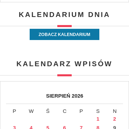
KALENDARIUM DNIA
ZOBACZ KALENDARIUM
KALENDARZ WPISÓW
SIERPIEŃ 2026
P
W
Ś
C
P
S
N
1
2
3
4
5
6
7
8
9