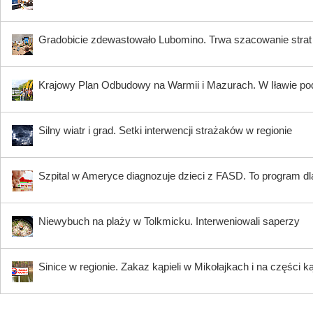
Gradobicie zdewastowało Lubomino. Trwa szacowanie strat
Krajowy Plan Odbudowy na Warmii i Mazurach. W Iławie p
Silny wiatr i grad. Setki interwencji strażaków w regionie
Szpital w Ameryce diagnozuje dzieci z FASD. To program dla
Niewybuch na plaży w Tolkmicku. Interweniowali saperzy
Sinice w regionie. Zakaz kąpieli w Mikołajkach i na części k