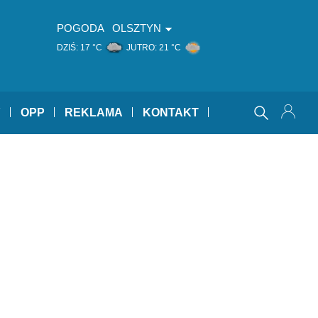
POGODA
OLSZTYN
DZIŚ:
17 °C
JUTRO:
21 °C
Y
OPP
REKLAMA
KONTAKT