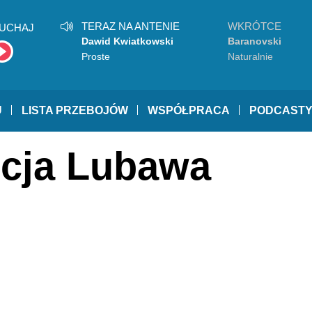
TERAZ NA ANTENIE
WKRÓTCE
UCHAJ
Dawid Kwiatkowski
Baranovski
Proste
Naturalnie
U
LISTA PRZEBOJÓW
WSPÓŁPRACA
PODCAST
icja Lubawa