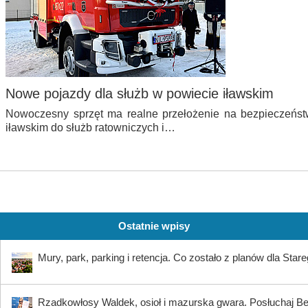
Nowe pojazdy dla służb w powiecie iławskim
Nowoczesny sprzęt ma realne przełożenie na bezpieczeńs
iławskim do służb ratowniczych i…
Ostatnie wpisy
Mury, park, parking i retencja. Co zostało z planów dla Star
Rzadkowłosy Waldek, osioł i mazurska gwara. Posłuchaj B