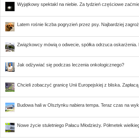
Wyjątkowy spektakl na niebie. Za tydzień częściowe zaćmi
Latem rośnie liczba pogryzień przez psy. Najbardziej zagroż
Związkowcy mówią o odwecie, spółka odrzuca oskarżenia. K
Jak odżywiać się podczas leczenia onkologicznego?
Chcieli zobaczyć granicę Unii Europejskiej z bliska. Zapłac
Budowa hali w Olsztynku nabiera tempa. Teraz czas na wy
Nowe życie stuletniego Pałacu Młodzieży. Półmetek wielki