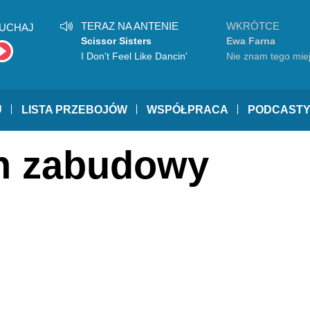
TERAZ NA ANTENIE
WKRÓTCE
UCHAJ
Scissor Sisters
Ewa Farna
I Don't Feel Like Dancin'
Nie znam tego mie
U
LISTA PRZEBOJÓW
WSPÓŁPRACA
PODCAST
an zabudowy