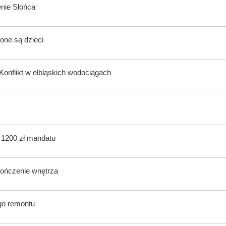
enie Słońca
one są dzieci
onflikt w elbląskich wodociągach
ą 1200 zł mandatu
kończenie wnętrza
ego remontu