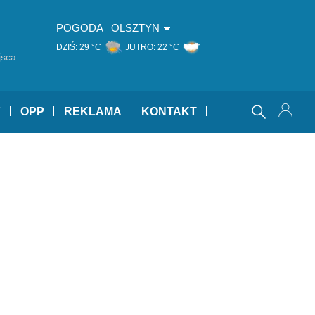
POGODA
OLSZTYN
DZIŚ:
29 °C
JUTRO:
22 °C
jsca
Y
OPP
REKLAMA
KONTAKT