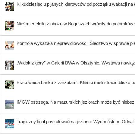
Kilkudziesięciu pijanych kierowców od początku wakacji na
Nieśmiertelniki z obozu w Boguszach wróciły do potomków 
Kontrola wykazała nieprawidłowości. Śledztwo w sprawie pi
„Widok z góry” w Galerii BWA w Olsztynie. Wystawa nawiąz
Pracownica banku z zarzutami. Klienci mieli stracić blisko pó
IMGW ostrzega. Na mazurskich jeziorach może być niebez
Tragiczny finał poszukiwań na jeziorze Wydmińskim. Odnalez