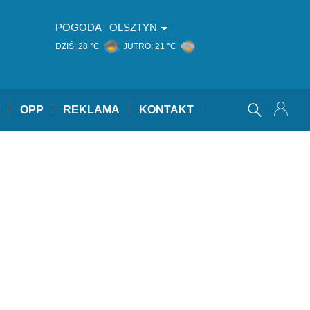
POGODA
OLSZTYN
DZIŚ:
28 °C
JUTRO:
21 °C
Y
OPP
REKLAMA
KONTAKT