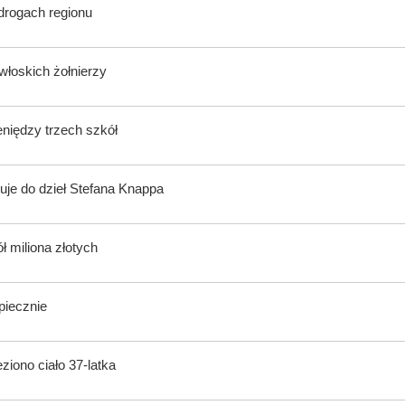
 drogach regionu
włoskich żołnierzy
eniędzy trzech szkół
uje do dzieł Stefana Knappa
ł miliona złotych
piecznie
iono ciało 37-latka