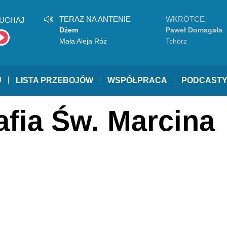
TERAZ NA ANTENIE
WKRÓTCE
UCHAJ
Dżem
Paweł Domagała
Mała Aleja Róż
Tchórz
U
LISTA PRZEBOJÓW
WSPÓŁPRACA
PODCAST
afia Św. Marcina