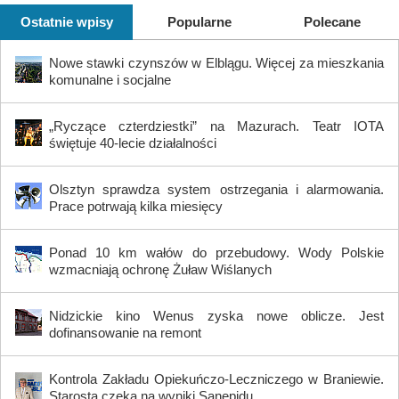
Ostatnie wpisy
Popularne
Polecane
Nowe stawki czynszów w Elblągu. Więcej za mieszkania
komunalne i socjalne
„Ryczące czterdziestki” na Mazurach. Teatr IOTA
świętuje 40-lecie działalności
Olsztyn sprawdza system ostrzegania i alarmowania.
Prace potrwają kilka miesięcy
Ponad 10 km wałów do przebudowy. Wody Polskie
wzmacniają ochronę Żuław Wiślanych
Nidzickie kino Wenus zyska nowe oblicze. Jest
dofinansowanie na remont
Kontrola Zakładu Opiekuńczo-Leczniczego w Braniewie.
Starosta czeka na wyniki Sanepidu