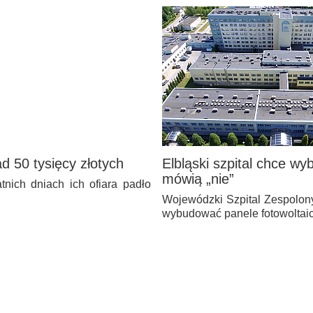
ad 50 tysięcy złotych
Elbląski szpital chce w
mówią „nie”
nich dniach ich ofiara padło
Wojewódzki Szpital Zespolony
wybudować panele fotowoltai