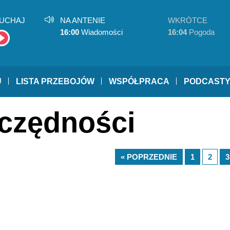
UCHAJ
NA ANTENIE
WKRÓTCE
16:00
Wiadomości
16:04
Pogoda
U
LISTA PRZEBOJÓW
WSPÓŁPRACA
PODCAST
zczędności
« POPRZEDNIE
1
2
3