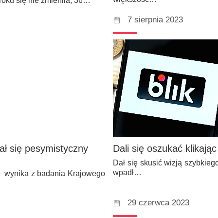
roku się nie zmieniła, 36…
7 sierpnia 2023
ał się pesymistyczny
Dali się oszukać klikają
Dał się skusić wizją szybkieg
wpadł…
– wynika z badania Krajowego
29 czerwca 2023