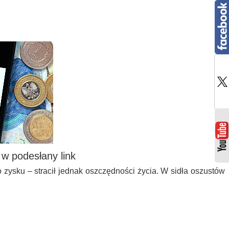
c w podesłany link
o zysku – stracił jednak oszczędności życia. W sidła oszustów