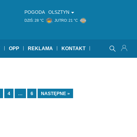
POGODA
OLSZTYN
DZIŚ:
28 °C
JUTRO:
21 °C
Y
OPP
REKLAMA
KONTAKT
4
…
6
NASTĘPNE »