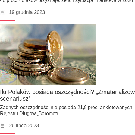
48 proc. Polaków przyznaje, że ich sytuacja finansowa w 2024 
19 grudnia 2023
Ilu Polaków posiada oszczędności? „Zmaterializow
scenariusz”
Żadnych oszczędności nie posiada 21,8 proc. ankietowanych 
Rejestru Długów „Barometr…
26 lipca 2023