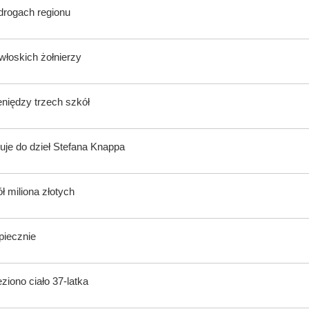
 drogach regionu
włoskich żołnierzy
eniędzy trzech szkół
uje do dzieł Stefana Knappa
ł miliona złotych
piecznie
iono ciało 37-latka