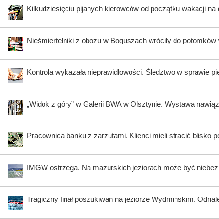
Kilkudziesięciu pijanych kierowców od początku wakacji na
Nieśmiertelniki z obozu w Boguszach wróciły do potomków 
Kontrola wykazała nieprawidłowości. Śledztwo w sprawie pi
„Widok z góry” w Galerii BWA w Olsztynie. Wystawa nawiąz
Pracownica banku z zarzutami. Klienci mieli stracić blisko pó
IMGW ostrzega. Na mazurskich jeziorach może być niebez
Tragiczny finał poszukiwań na jeziorze Wydmińskim. Odnalez