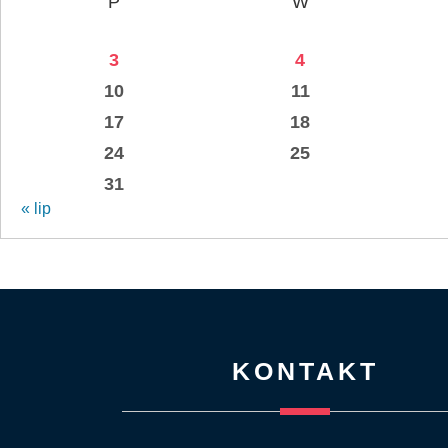
P
W
3
4
10
11
17
18
24
25
31
« lip
KONTAKT