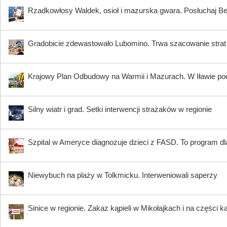
Rzadkowłosy Waldek, osioł i mazurska gwara. Posłuchaj B
Gradobicie zdewastowało Lubomino. Trwa szacowanie strat
Krajowy Plan Odbudowy na Warmii i Mazurach. W Iławie p
Silny wiatr i grad. Setki interwencji strażaków w regionie
Szpital w Ameryce diagnozuje dzieci z FASD. To program dla
Niewybuch na plaży w Tolkmicku. Interweniowali saperzy
Sinice w regionie. Zakaz kąpieli w Mikołajkach i na części k