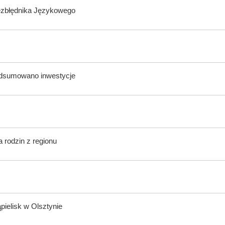
ezbłędnika Językowego
odsumowano inwestycje
 rodzin z regionu
ąpielisk w Olsztynie