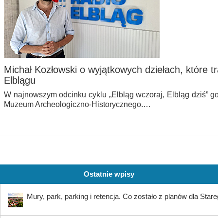
Michał Kozłowski o wyjątkowych dziełach, które t
Elblągu
W najnowszym odcinku cyklu „Elbląg wczoraj, Elbląg dziś” go
Muzeum Archeologiczno-Historycznego.…
Ostatnie wpisy
Mury, park, parking i retencja. Co zostało z planów dla Star