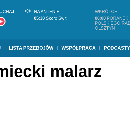
UCHAJ
NA ANTENIE
WKRÓTCE
05:30
Skoro Świt
06:00
PORANEK
POLSKIEGO RAD
OLSZTYN
U
LISTA PRZEBOJÓW
WSPÓŁPRACA
PODCAST
miecki malarz