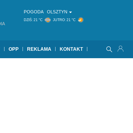
POGODA
OLSZTYN
DZIŚ:
21 °C
JUTRO:
21 °C
IA
Y
OPP
REKLAMA
KONTAKT