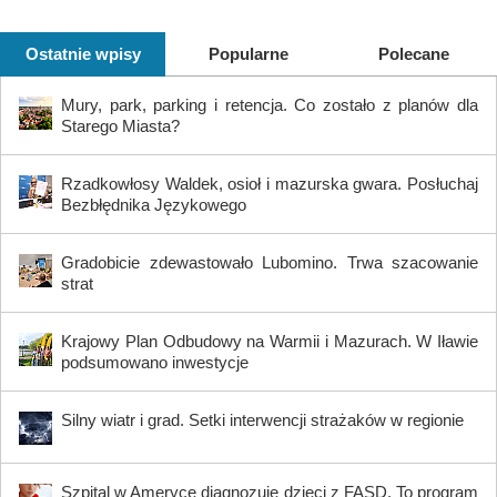
Ostatnie wpisy
Popularne
Polecane
Mury, park, parking i retencja. Co zostało z planów dla
Starego Miasta?
Rzadkowłosy Waldek, osioł i mazurska gwara. Posłuchaj
Bezbłędnika Językowego
Gradobicie zdewastowało Lubomino. Trwa szacowanie
strat
Krajowy Plan Odbudowy na Warmii i Mazurach. W Iławie
podsumowano inwestycje
Silny wiatr i grad. Setki interwencji strażaków w regionie
Szpital w Ameryce diagnozuje dzieci z FASD. To program