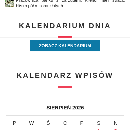
Pracownica banku z zarzutami. Klienci mieli stracić
blisko pół miliona złotych
KALENDARIUM DNIA
ZOBACZ KALENDARIUM
KALENDARZ WPISÓW
SIERPIEŃ 2026
P
W
Ś
C
P
S
N