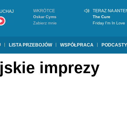
WKRÓTCE
TERAZ NA ANTE
UCHAJ
Oskar Cyms
The Cure
Zabierz mnie
Friday I'm In Love
U
LISTA PRZEBOJÓW
WSPÓŁPRACA
PODCAST
jskie imprezy