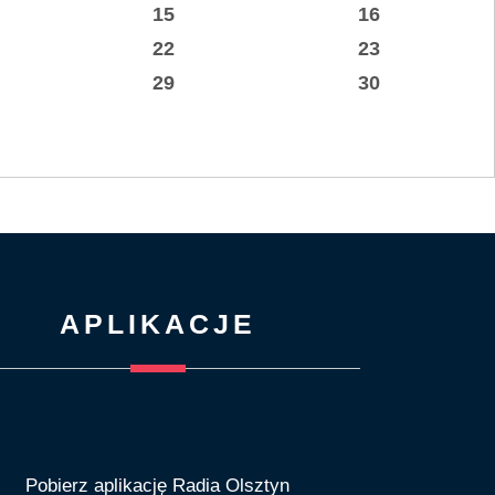
15
16
22
23
29
30
APLIKACJE
Pobierz aplikację Radia Olsztyn