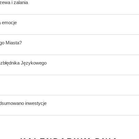
zewa i zalania
a emocje
ego Miasta?
ezbłędnika Językowego
odsumowano inwestycje