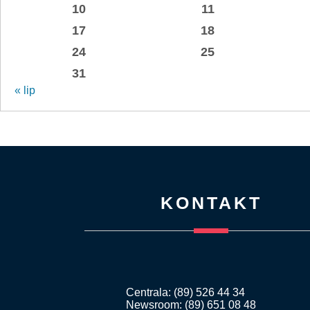
10
11
17
18
24
25
31
« lip
KONTAKT
Centrala: (89) 526 44 34
Newsroom: (89) 651 08 48