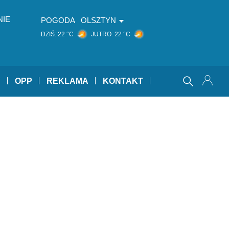
NIE
POGODA
OLSZTYN
DZIŚ:
22 °C
JUTRO:
22 °C
Y
OPP
REKLAMA
KONTAKT