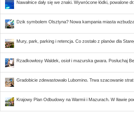
Nawałnice dały się we znaki. Wywrócone łódki, powalone dr
Dzik symbolem Olsztyna? Nowa kampania miasta wzbudz
Mury, park, parking i retencja. Co zostało z planów dla Star
Rzadkowłosy Waldek, osioł i mazurska gwara. Posłuchaj B
Gradobicie zdewastowało Lubomino. Trwa szacowanie strat
Krajowy Plan Odbudowy na Warmii i Mazurach. W Iławie p