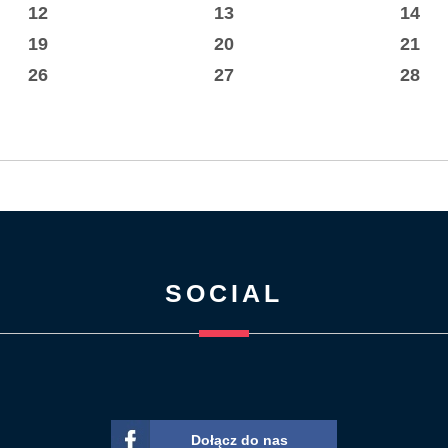
12
13
14
19
20
21
26
27
28
SOCIAL
Dołącz do nas