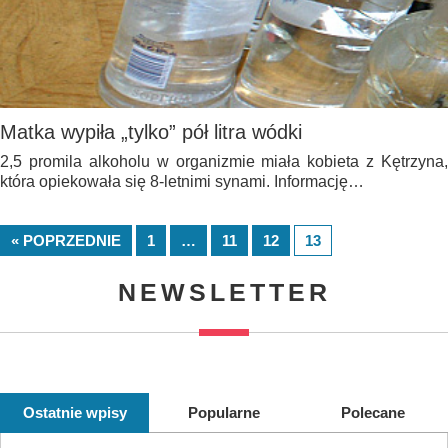
Matka wypiła „tylko” pół litra wódki
2,5 promila alkoholu w organizmie miała kobieta z Kętrzyna,
która opiekowała się 8-letnimi synami. Informację…
« POPRZEDNIE
1
…
11
12
13
NEWSLETTER
Ostatnie wpisy
Popularne
Polecane