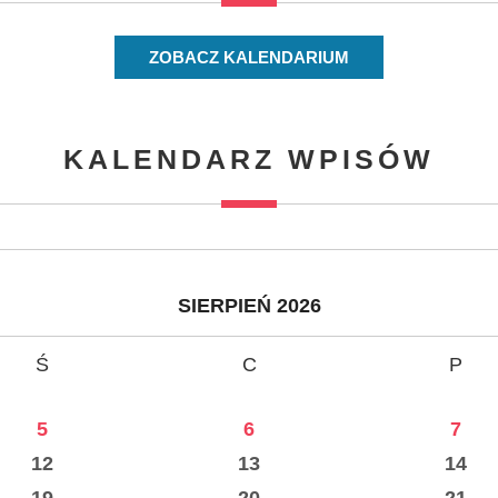
ZOBACZ KALENDARIUM
KALENDARZ WPISÓW
SIERPIEŃ 2026
Ś
C
P
5
6
7
12
13
14
19
20
21