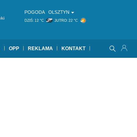
POGODA
OLSZTYN
ki
DZIŚ:
12 °C
JUTRO:
22 °C
Y
OPP
REKLAMA
KONTAKT