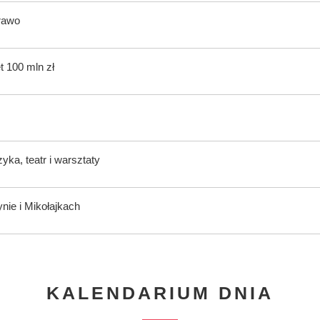
rawo
t 100 mln zł
ka, teatr i warsztaty
nie i Mikołajkach
KALENDARIUM DNIA