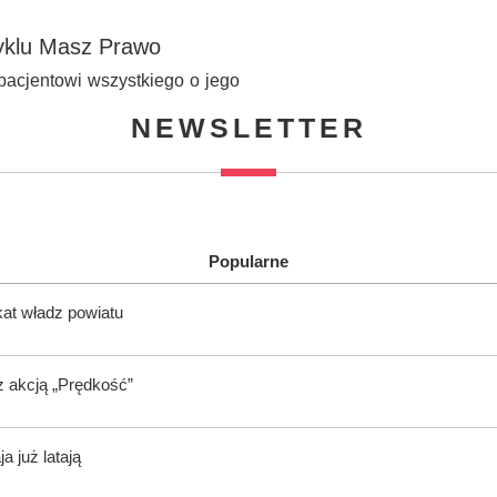
cyklu Masz Prawo
pacjentowi wszystkiego o jego
NEWSLETTER
Popularne
kat władz powiatu
z akcją „Prędkość”
 już latają