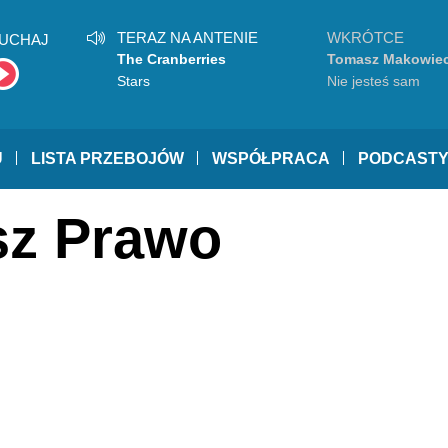
TERAZ NA ANTENIE
WKRÓTCE
UCHAJ
The Cranberries
Tomasz Makowiec
Stars
Nie jesteś sam
U
LISTA PRZEBOJÓW
WSPÓŁPRACA
PODCAST
sz Prawo